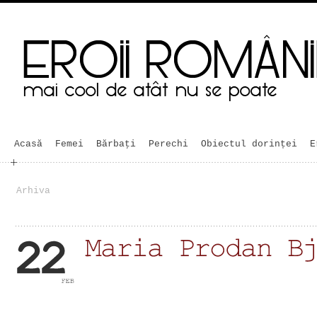
Acasă
Femei
Bărbaţi
Perechi
Obiectul dorinței
E
Arhiva