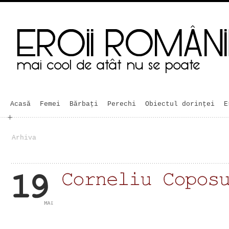
Acasă
Femei
Bărbaţi
Perechi
Obiectul dorinței
E
Arhiva