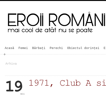
Acasă
Femei
Bărbaţi
Perechi
Obiectul dorinței
E
Arhiva