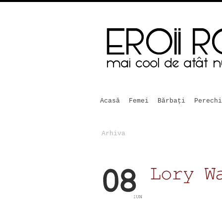
Acasă
Femei
Bărbaţi
Perechi
Arhiva