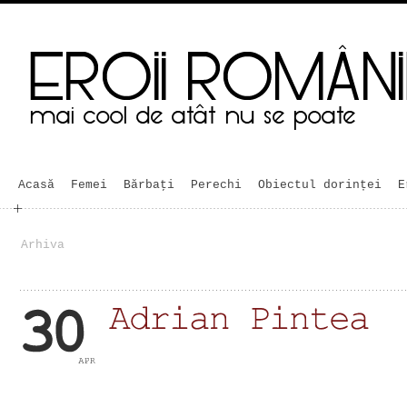
Acasă
Femei
Bărbaţi
Perechi
Obiectul dorinței
E
Arhiva