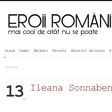
Acasă
Femei
Bărbaţi
Perechi
Obiectul dorinței
E
Arhiva