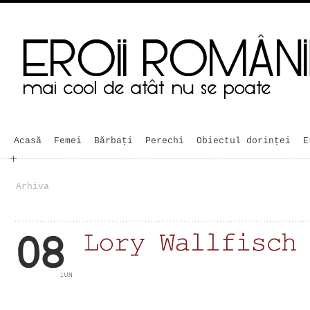
Acasă
Femei
Bărbaţi
Perechi
Obiectul dorinței
E
Arhiva