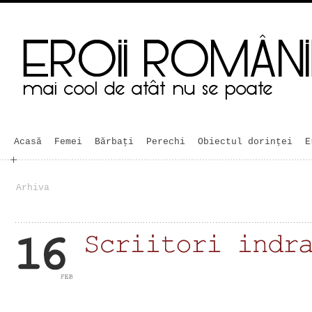
Acasă
Femei
Bărbaţi
Perechi
Obiectul dorinței
E
Arhiva