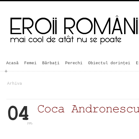
Acasă
Femei
Bărbaţi
Perechi
Obiectul dorinței
E
Arhiva