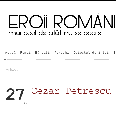
Acasă
Femei
Bărbaţi
Perechi
Obiectul dorinței
E
Arhiva