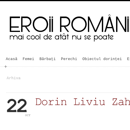
Acasă
Femei
Bărbaţi
Perechi
Obiectul dorinței
E
Arhiva