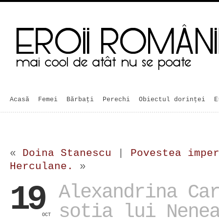
Acasă
Femei
Bărbaţi
Perechi
Obiectul dorinței
E
«
Doina Stanescu
|
Povestea impe
Herculane.
»
19
Alexandrina Ca
sotia lui Nene
OCT