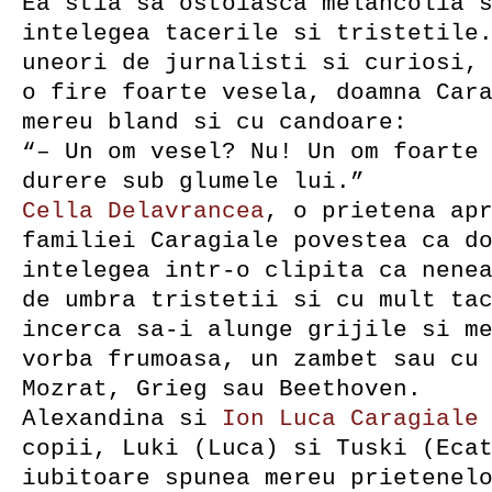
Ea stia sa ostoiasca melancolia 
intelegea tacerile si tristetile
uneori de jurnalisti si curiosi,
o fire foarte vesela, doamna Car
mereu bland si cu candoare:
“– Un om vesel? Nu! Un om foarte
durere sub glumele lui.”
Cella Delavrancea
, o prietena ap
familiei Caragiale povestea ca d
intelegea intr-o clipita ca nene
de umbra tristetii si cu mult ta
incerca sa-i alunge grijile si m
vorba frumoasa, un zambet sau cu
Mozrat, Grieg sau Beethoven.
Alexandina si
Ion Luca Caragiale
copii, Luki (Luca) si Tuski (Eca
iubitoare spunea mereu prietenel