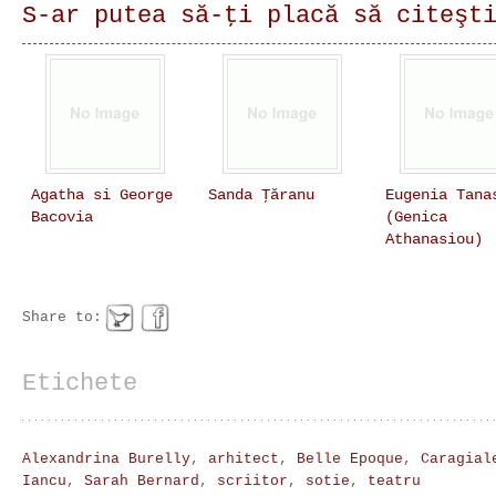
S-ar putea să-ţi placă să citeşt
Agatha si George
Sanda Ţăranu
Eugenia Tana
Bacovia
(Genica
Athanasiou)
Share to:
Etichete
Alexandrina Burelly
,
arhitect
,
Belle Epoque
,
Caragial
Iancu
,
Sarah Bernard
,
scriitor
,
sotie
,
teatru