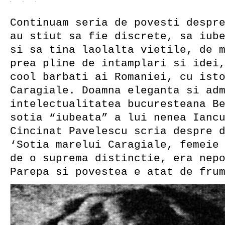
Continuam seria de povesti despr
au stiut sa fie discrete, sa iub
si sa tina laolalta vietile, de 
prea pline de intamplari si idei
cool barbati ai Romaniei, cu ist
Caragiale. Doamna eleganta si ad
intelectualitatea bucuresteana B
sotia “iubeata” a lui nenea Ianc
Cincinat Pavelescu scria despre 
‘Sotia marelui Caragiale, femeie
de o suprema distinctie, era nep
Parepa si povestea e atat de fru