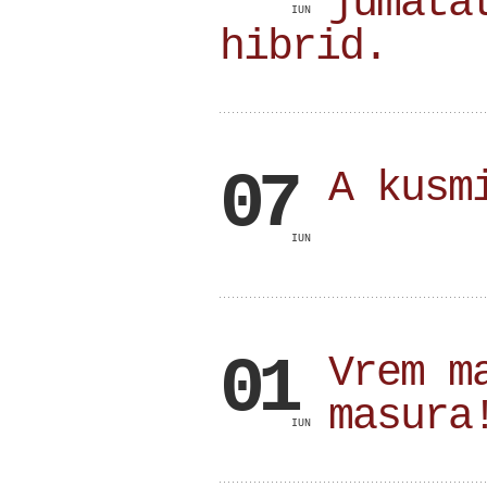
jumata
IUN
hibrid.
07
A kusm
IUN
01
Vrem m
masura
IUN