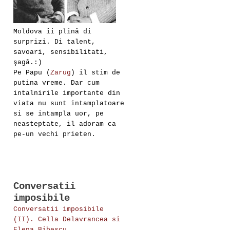
Moldova îi plinâ di
surprizi. Di talent,
savoari, sensibilitati,
şagâ.:)
Pe Papu (
Zarug
) il stim de
putina vreme. Dar cum
intalnirile importante din
viata nu sunt intamplatoare
si se intampla uor, pe
neasteptate, il adoram ca
pe-un vechi prieten.
Conversatii
imposibile
Conversatii imposibile
(II). Cella Delavrancea si
Elena Bibescu