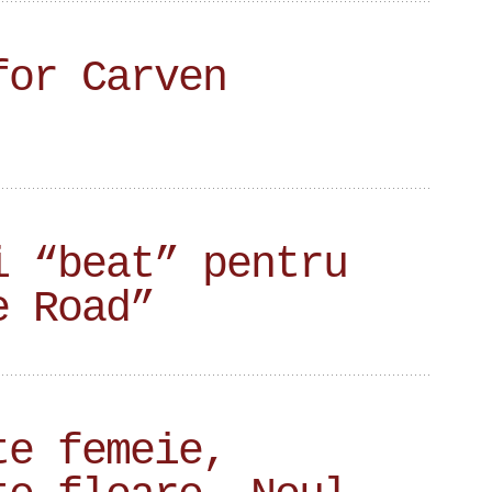
for Carven
i “beat” pentru
e Road”
te femeie,