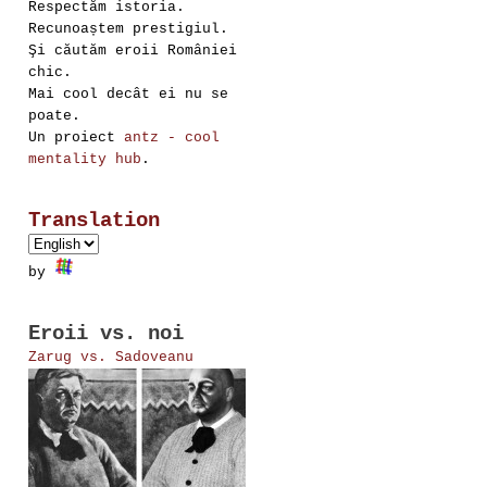
Respectăm istoria.
Recunoaștem prestigiul.
Şi căutăm eroii României
chic.
Mai cool decât ei nu se
poate.
Un proiect
antz - cool
mentality hub
.
Translation
by
Eroii vs. noi
Zarug vs. Sadoveanu