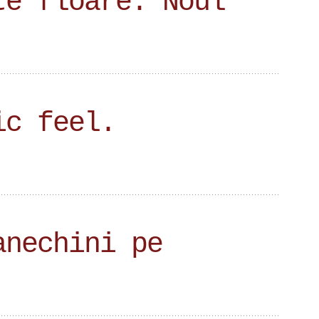
te floare. Noul
ic feel.
anechini pe
!