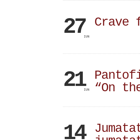
27
Crave 
IUN
21
Pantof
“On th
IUN
14
Jumata