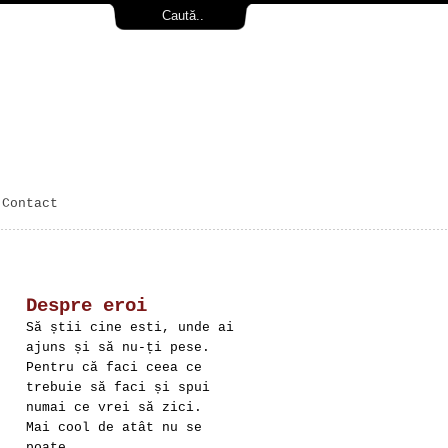
Contact
Despre eroi
Să știi cine esti, unde ai
ajuns și să nu-ți pese.
Pentru că faci ceea ce
trebuie să faci și spui
numai ce vrei să zici.
Mai cool de atât nu se
poate.