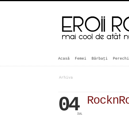
Acasă
Femei
Bărbaţi
Perechi
Arhiva
04
RocknR
IUL