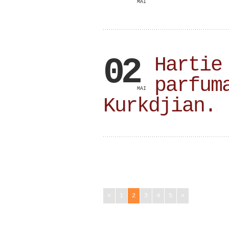
MAI
02
Hartie
parfum
MAI
Kurkdjian.
«
1
2
3
4
5
»