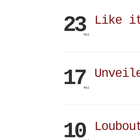
23
Like i
MAI
17
Unveil
MAI
10
Loubou