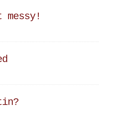
t messy!
ed
tin?