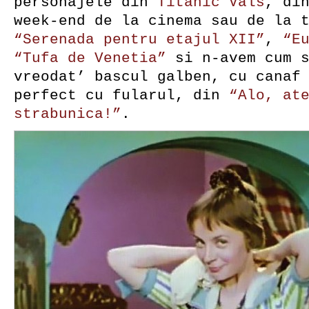
personajele din
Titanic Vals
, di
week-end de la cinema sau de la 
“Serenada pentru etajul XII”
,
“Eu
“Tufa de Venetia”
si n-avem cum s
vreodat’ bascul galben, cu canaf
perfect cu fularul, din
“Alo, at
strabunica!”
.