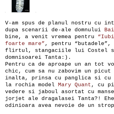
V-am spus de planul nostru cu in
dupa scenarii de-ale domnului
Ba
bine, a venit vremea pentru
“Iub
foarte mare”
, pentru “butadele”,
flirtul, stangaciile lui Costel 
domnisoarei Tanta:).
Pentru ca de aproape un an tot v
chic, cum sa nu zabovim un picut
inalta, prinsa cu panglica si cu
la rochia model
Mary Quant
, cu p
vedere si jaboul asortat cu mans
jorjet ale dragalasei Tanta?! Eh
odinioara avea nevoie de un stro