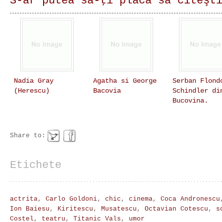
S-ar putea să-ţi placă să citeşt
Nadia Gray
Agatha si George
Serban Flond
(Herescu)
Bacovia
Schindler di
Bucovina.
Share to:
Etichete
actrita
,
Carlo Goldoni
,
chic
,
cinema
,
Coca Andronescu
Ion Baiesu
,
Kiritescu
,
Musatescu
,
Octavian Cotescu
,
s
Costel
,
teatru
,
Titanic Vals
,
umor