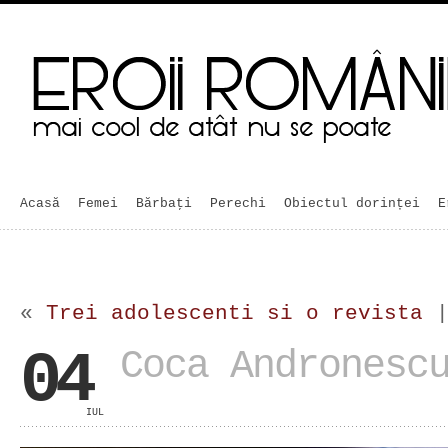
Acasă
Femei
Bărbaţi
Perechi
Obiectul dorinței
E
«
Trei adolescenti si o revista
04
Coca Andronesc
IUL