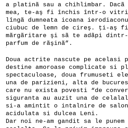
a platinã sau a chihlimbar. Dacã
mea, te-aş fi închis într-o vitr
lîngã dumneata icoana ierodiacon
ciubuc de lemn de cireş. ţi-aş f
mãrgãritare şi sã te adãpi dintr
parfum de rãşinã”.
Doua actrite nascute pe acelasi 
destine amoroase complicate si p
spectaculoase, doua frumuseti el
una de parizieni, alta de bucure
care nu exista povesti “de conve
siguranta au auzit una de celala
si-a amintit o intalnire de salo
acidulata si dulcea Leni.
Dar noi ne-am gandit sa le punem