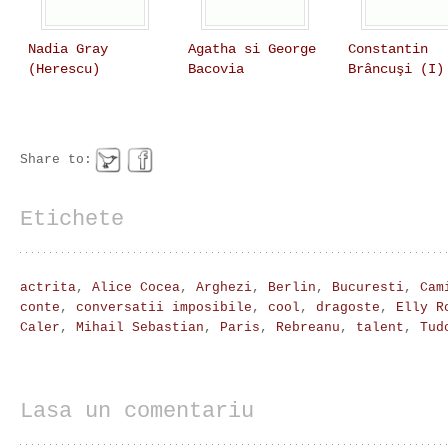
Nadia Gray
Agatha si George
Constantin
(Herescu)
Bacovia
Brâncuşi (I)
Share to:
Etichete
actrita
,
Alice Cocea
,
Arghezi
,
Berlin
,
Bucuresti
,
Cam
conte
,
conversatii imposibile
,
cool
,
dragoste
,
Elly R
Caler
,
Mihail Sebastian
,
Paris
,
Rebreanu
,
talent
,
Tud
Lasa un comentariu