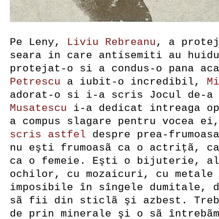
Pe Leny,
Liviu Rebreanu
, a prote
seara in care antisemiti au huid
protejat-o si a condus-o pana ac
Petrescu
a iubit-o incredibil,
M
adorat-o si i-a scris Jocul de-a
Musatescu
i-a dedicat intreaga o
a compus slagare pentru vocea ei
scris astfel
despre prea-frumoasa
nu eşti frumoasã ca o actriţã, c
ca o femeie. Eşti o bijuterie, a
ochilor, cu mozaicuri, cu metale
imposibile în sîngele dumitale, 
sã fii din sticlã şi azbest. Tre
de prin minerale şi o sã întrebã