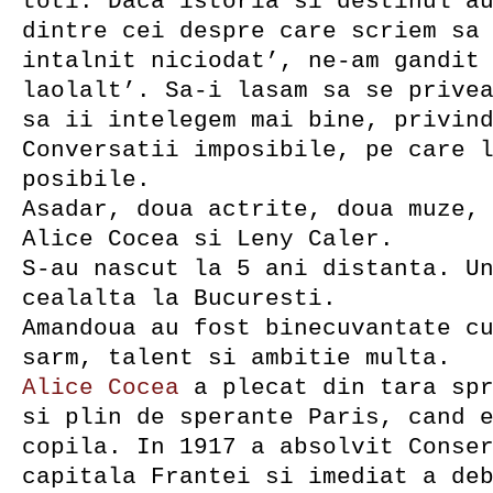
toti. Daca istoria si destinul a
dintre cei despre care scriem sa
intalnit niciodat’, ne-am gandit
laolalt’. Sa-i lasam sa se prive
sa ii intelegem mai bine, privin
Conversatii imposibile, pe care 
posibile.
Asadar, doua actrite, doua muze,
Alice Cocea si Leny Caler.
S-au nascut la 5 ani distanta. U
cealalta la Bucuresti.
Amandoua au fost binecuvantate c
sarm, talent si ambitie multa.
Alice Cocea
a plecat din tara spr
si plin de sperante Paris, cand 
copila. In 1917 a absolvit Conse
capitala Frantei si imediat a de