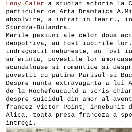
Leny Caler
a studiat actorie la C
particular de Arta Dramtaica A.M
absolvire, a intrat in teatru, i
Sturdza-Bulandra.
Marile pasiuni ale celor doua ac
deopotriva, au fost iubirile lor
indragostit nebuneste, au fost i
suferinta, povestile lor amoroas
scandaloase si romantice si desp
povestit cu patima Parisul si Bu
Despre nunta extravaganta a lui 
de la Rochefoucauld a scris chia
despre suicidul din amor al aven
francez Victor Point, innebunit 
Alica, toata presa franceza a sp
intregi.