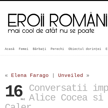
Acasă
Femei
Bărbaţi
Perechi
Obiectul dorinței
E
«
Elena Farago
|
Unveiled
»
16
Conversatii im
Alice Cocea si
MAI
Caler