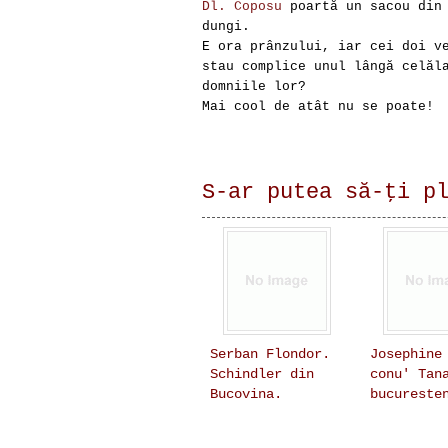
Dl. Coposu
poartă un sacou din 
dungi.
E ora prânzului, iar cei doi v
stau complice unul lângă celăl
domniile lor?
Mai cool de atât nu se poate!
S-ar putea să-ţi p
Serban Flondor.
Josephine
Schindler din
conu' Tan
Bucovina.
bucureste