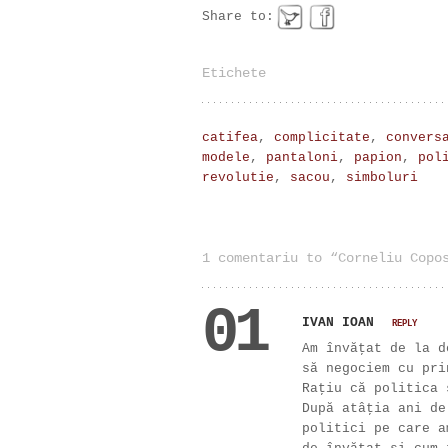
Share to:
Etichete
catifea
,
complicitate
,
convers
modele
,
pantaloni
,
papion
,
pol
revolutie
,
sacou
,
simboluri
1 comentariu to “Corneliu Copo
01
IVAN IOAN
REPLY
Am învăţat de la d
să negociem cu pri
Raţiu că politica 
După atâţia ani de
politici pe care a