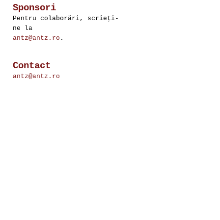
Sponsori
Pentru colaborări, scrieţi-
ne la
antz@antz.ro
.
Contact
antz@antz.ro