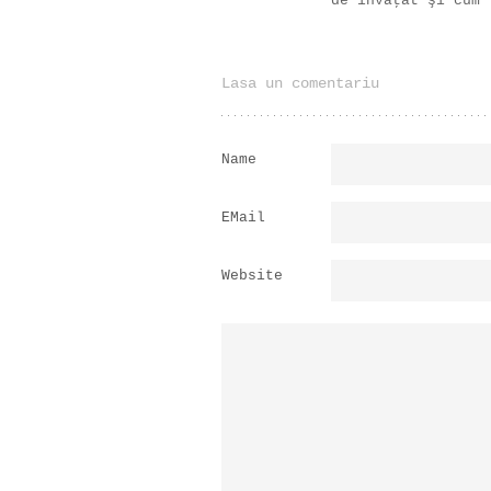
de învăţat şi cum
Lasa un comentariu
Name
EMail
Website