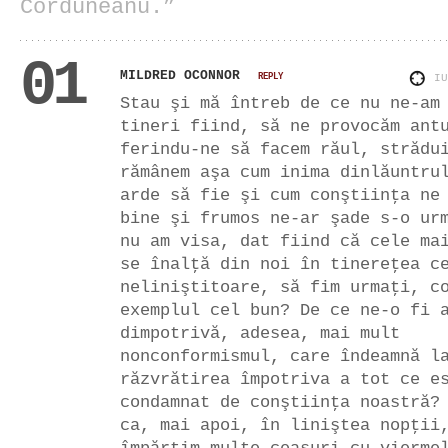
Corduneanu.”
01
MILDRED OCONNOR
REPLY
I
Stau şi mă întreb de ce nu ne-am
tineri fiind, să ne provocăm ant
ferindu-ne să facem răul, strădu
rămânem aşa cum inima dinlăuntru
arde să fie şi cum conştiinţa ne
bine şi frumos ne-ar şade s-o ur
nu am visa, dat fiind că cele ma
se înalţă din noi în tinereţea c
neliniştitoare, să fim urmaţi, c
exemplul cel bun? De ce ne-o fi 
dimpotrivă, adesea, mai mult
nonconformismul, care îndeamnă l
răzvrătirea împotriva a tot ce e
condamnat de conştiinţa noastră?
ca, mai apoi, în liniştea nopţii