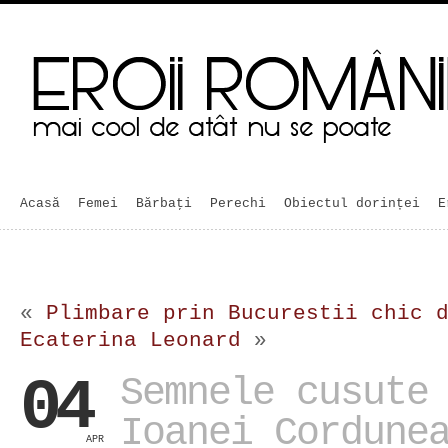
Acasă
Femei
Bărbaţi
Perechi
Obiectul dorinței
E
«
Plimbare prin Bucurestii chic 
Ecaterina Leonard
»
04
Semnele cusute
Ioanei Cordune
APR