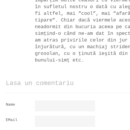
împărțim multe ceasuri cu vierme
în sufletul nostru o dată cu ale
fi altfel, mai ”cool”, mai ”afar
tipare”. Chiar dacă viermele ace
neadormit din bucuria aceea pe c
simţind-o când ne-am dat în spec
am atras privirile celor din jur
înjurătură, cu un machiaj stride
grosolan, cu o ţinută ieşită din
bunului-simţ etc.
Lasa un comentariu
Name
EMail