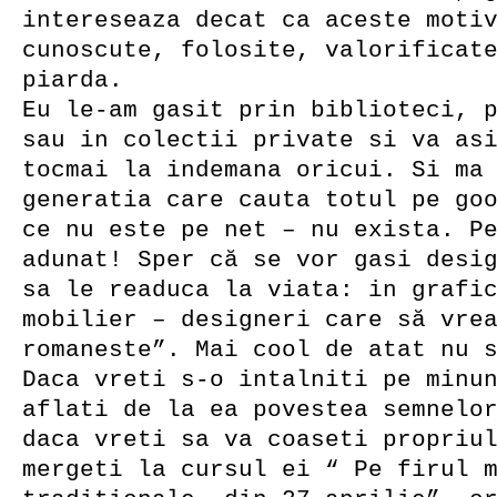
intereseaza decat ca aceste moti
cunoscute, folosite, valorificat
piarda.
Eu le-am gasit prin biblioteci, 
sau in colectii private si va as
tocmai la indemana oricui. Si ma
generatia care cauta totul pe go
ce nu este pe net – nu exista. P
adunat! Sper că se vor gasi desi
sa le readuca la viata: in grafi
mobilier – designeri care să vre
romaneste”. Mai cool de atat nu 
Daca vreti s-o intalniti pe minu
aflati de la ea povestea semnelo
daca vreti sa va coaseti propriu
mergeti la cursul ei “ Pe firul 