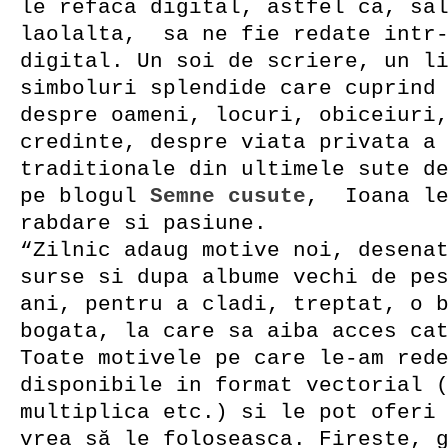
le refaca digital, astfel ca, sa
laolalta, sa ne fie redate intr-
digital. Un soi de scriere, un l
simboluri splendide care cuprind
despre oameni, locuri, obiceiuri
credinte, despre viata privata a
traditionale din ultimele sute d
pe blogul
Semne cusute
, Ioana le
rabdare si pasiune.
“Zilnic adaug motive noi, desena
surse si dupa albume vechi de pe
ani, pentru a cladi, treptat, o 
bogata, la care sa aiba acces ca
Toate motivele pe care le-am red
disponibile in format vectorial 
multiplica etc.) si le pot oferi
vrea să le foloseasca. Fireste, 