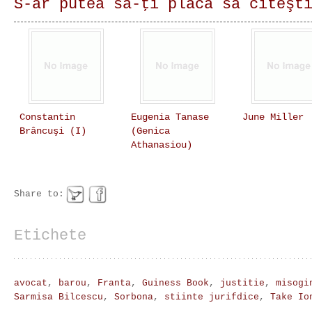
S-ar putea să-ţi placă să citeşt
Constantin
Eugenia Tanase
June Miller
Brâncuşi (I)
(Genica
Athanasiou)
Share to:
Etichete
avocat
,
barou
,
Franta
,
Guiness Book
,
justitie
,
misogi
Sarmisa Bilcescu
,
Sorbona
,
stiinte jurifdice
,
Take Io