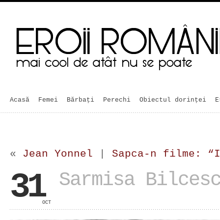
Acasă
Femei
Bărbaţi
Perechi
Obiectul dorinței
E
«
Jean Yonnel
|
Sapca-n filme: “
31
Sarmisa Bilces
OCT