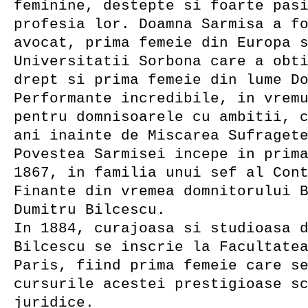
feminine, destepte si foarte pas
profesia lor. Doamna Sarmisa a f
avocat, prima femeie din Europa 
Universitatii Sorbona care a obt
drept si prima femeie din lume D
Performante incredibile, in vrem
pentru domnisoarele cu ambitii, 
ani inainte de Miscarea Sufraget
Povestea Sarmisei incepe in prim
1867, in familia unui sef al Con
Finante din vremea domnitorului 
Dumitru Bilcescu.
In 1884, curajoasa si studioasa 
Bilcescu se inscrie la Facultate
Paris, fiind prima femeie care s
cursurile acestei prestigioase s
juridice.