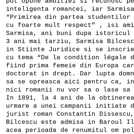
pot opune ambitiei si recunosc p
inteligenta romancei, iar Sarmis
“Primirea din partea studentilor
cu foarte mult respect” , isi am
Sarmisa, ani buni dupa istoricul
3 ani mai tarziu, Sarmisa Bilces
in Stiinte Juridice si se inscri
cu tema “De la condition légale 
fiind prima femeie din Europa ca
doctorat in drept. Dar lupta dom
sa se opreasca aici pentru ca, i
nici romanii nu vor sa o lase sa
In 1891, la 4 ani de la obtinere
urmare a unei campanii initiate 
jurist roman Constantin Dissescu
Bilcescu este admisa in Baroul I
acea perioada de renumitul om po