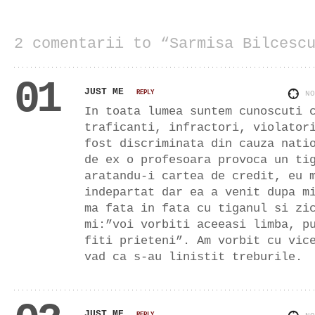
2 comentarii to “Sarmisa Bilcesc
01
JUST ME
REPLY
N
In toata lumea suntem cunoscuti 
traficanti, infractori, violator
fost discriminata din cauza nati
de ex o profesoara provoca un ti
aratandu-i cartea de credit, eu 
indepartat dar ea a venit dupa m
ma fata in fata cu tiganul si zi
mi:”voi vorbiti aceeasi limba, p
fiti prieteni”. Am vorbit cu vic
vad ca s-au linistit treburile.
JUST ME
REPLY