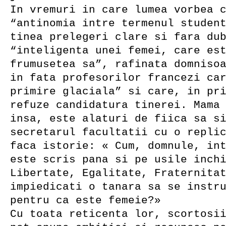
In vremuri in care lumea vorbea 
“antinomia intre termenul studen
tinea prelegeri clare si fara du
“inteligenta unei femei, care es
frumusetea sa”, rafinata domniso
in fata profesorilor francezi ca
primire glaciala” si care, in pr
refuze candidatura tinerei. Mama
insa, este alaturi de fiica sa s
secretarul facultatii cu o repli
faca istorie: « Cum, domnule, in
este scris pana si pe usile inch
Libertate, Egalitate, Fraternita
impiedicati o tanara sa se instr
pentru ca este femeie?»
Cu toata reticenta lor, scortosi