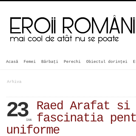
Acasă
Femei
Bărbaţi
Perechi
Obiectul dorinței
E
Arhiva
23
Raed Arafat si
fascinatia pen
IAN
uniforme