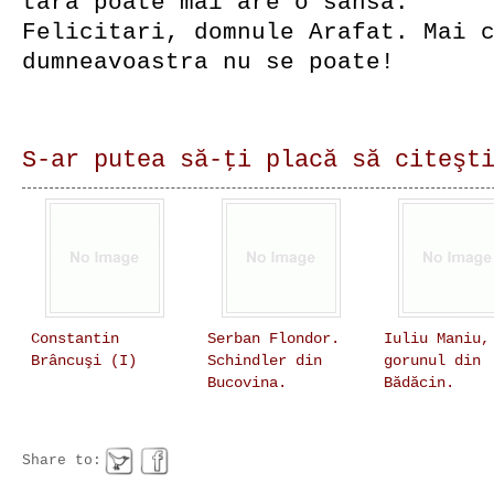
tara poate mai are o sansa.
Felicitari, domnule Arafat. Mai 
dumneavoastra nu se poate!
S-ar putea să-ţi placă să citeşt
Constantin
Serban Flondor.
Iuliu Maniu,
Brâncuşi (I)
Schindler din
gorunul din
Bucovina.
Bădăcin.
Share to: