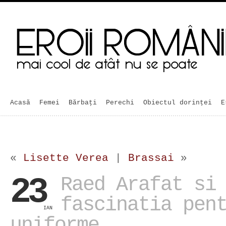
Acasă
Femei
Bărbaţi
Perechi
Obiectul dorinței
E
«
Lisette Verea
|
Brassai
»
23
Raed Arafat si
fascinatia pen
IAN
uniforme