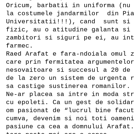
Oricum, barbatii in uniforma (nu
la costumele jandarmilor din Pi
Universitatii!!!), cand sunt si 
fizic, au o atitudine galanta si
zambitori si siguri pe ei, au in
farmec.
Raed Arafat e fara-ndoiala omul 
care prin fermitatea argumentelo
nesovaitoare si succesul a 20 de
de la zero un sistem de urgenta 
sa castige sustinerea romanilor.
Ne-ar placea sa intre in moda st
cu epoleti. Ca un gest de solida
om pasionat de “lucrul bine facu
cumva, devenim si noi toti oamen
pasiune ca cea a domnului Arafat