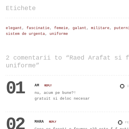
Etichete
elegant
,
fascinatie
,
femeie
,
galant
,
militare
,
putern
sistem de urgenta
,
uniforme
2 comentarii to “Raed Arafat si 
uniforme”
01
AM
REPLY
nu, acum pe bune?!
gratuit si deloc necesar
02
MARA
REPLY
F