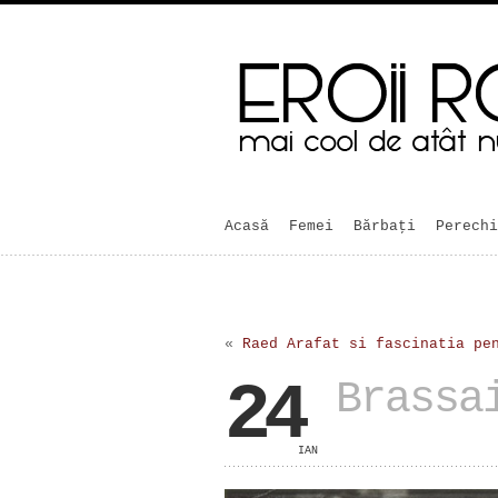
Acasă
Femei
Bărbaţi
Perechi
«
Raed Arafat si fascinatia pe
24
Brassa
IAN