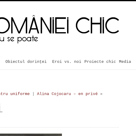
Obiectul dorinței
Eroi vs. noi
Proiecte chic
Media
ntru uniforme
|
Alina Cojocaru – en privé
»
i