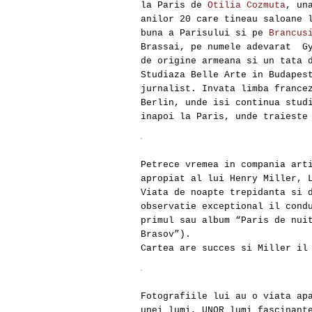
la Paris de
Otilia Cozmuta
, un
anilor 20 care tineau saloane 
buna a Parisului si pe
Brancus
Brassai, pe numele adevarat Gy
de origine armeana si un tata 
Studiaza Belle Arte in Budapes
jurnalist. Invata limba france
Berlin, unde isi continua stud
inapoi la Paris, unde traieste
Petrece vremea in compania art
apropiat al lui Henry Miller, 
Viata de noapte trepidanta si 
observatie exceptional il cond
primul sau album “Paris de nui
Brasov”).
Cartea are succes si Miller il
Fotografiile lui au o viata ap
unei lumi, UNOR lumi fascinant