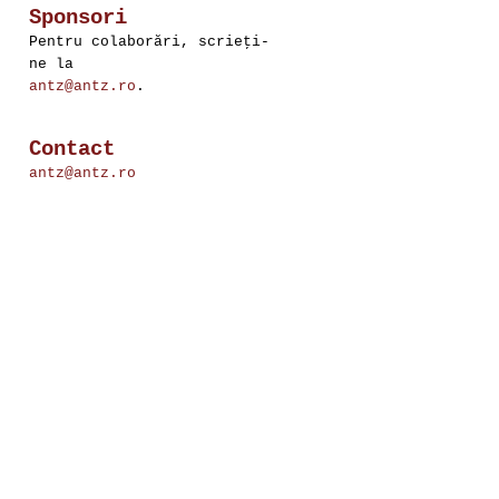
Sponsori
Pentru colaborări, scrieţi-
ne la
antz@antz.ro
.
Contact
antz@antz.ro