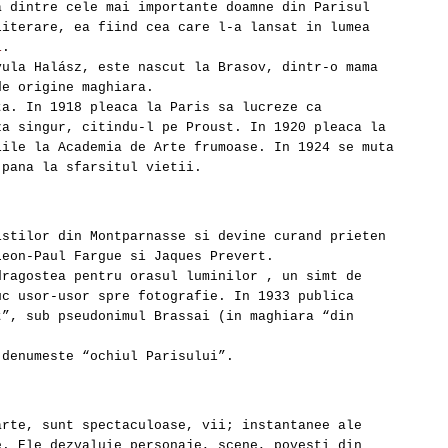
a dintre cele mai importante doamne din Parisul
literare, ea fiind cea care l-a lansat in lumea
i
.
ula Halász, este nascut la Brasov, dintr-o mama
de origine maghiara.
ta. In 1918 pleaca la Paris sa lucreze ca
za singur, citindu-l pe Proust. In 1920 pleaca la
iile la Academia de Arte frumoase. In 1924 se muta
 pana la sfarsitul vietii.
istilor din Montparnasse si devine curand prieten
Leon-Paul Fargue si Jaques Prevert.
dragostea pentru orasul luminilor , un simt de
uc usor-usor spre fotografie. In 1933 publica
t”, sub pseudonimul Brassai (in maghiara “din
 denumeste “ochiul Parisului”.
arte, sunt spectaculoase, vii; instantanee ale
e. Ele dezvaluie personaje, scene, povesti din