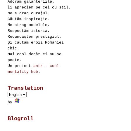
Adorăm galanteriile.
Îi apreciem pe cei cu stil.
Ne e drag curajul.
Căutăm inspirație.
Ne atrag modelele.
Respectăm istoria.
Recunoaștem prestigiul.
Şi căutăm eroii României
chic.
Mai cool decât ei nu se
poate.
Un proiect
antz - cool
mentality hub
.
Translation
by
Blogroll