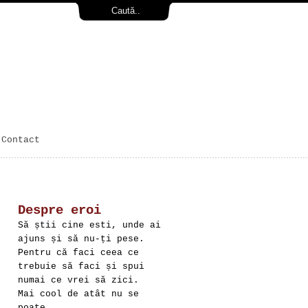
Contact
Despre eroi
Să știi cine esti, unde ai
ajuns și să nu-ți pese.
Pentru că faci ceea ce
trebuie să faci și spui
numai ce vrei să zici.
Mai cool de atât nu se
poate.