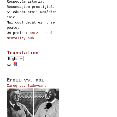
Respectăm istoria.
Recunoaștem prestigiul.
Şi căutăm eroii României
chic.
Mai cool decât ei nu se
poate.
Un proiect
antz - cool
mentality hub
.
Translation
by
Eroii vs. noi
Zarug vs. Sadoveanu