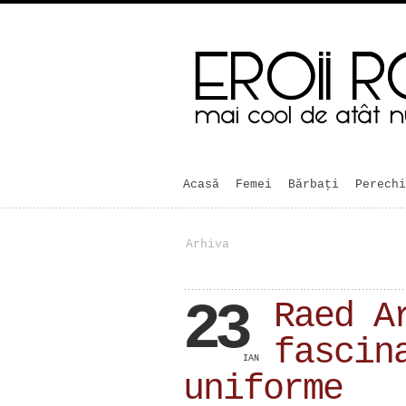
Acasă
Femei
Bărbaţi
Perechi
Arhiva
23
Raed A
fascin
IAN
uniforme