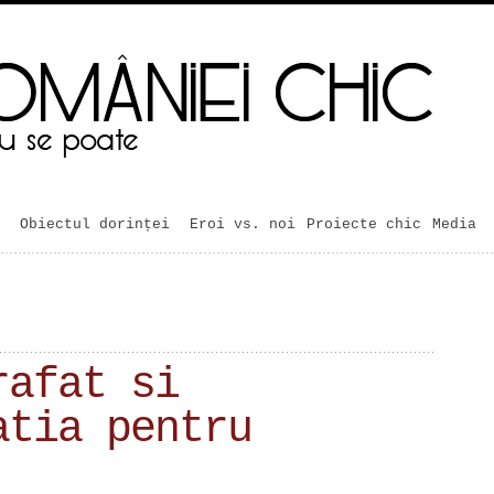
Obiectul dorinței
Eroi vs. noi
Proiecte chic
Media
rafat si
atia pentru