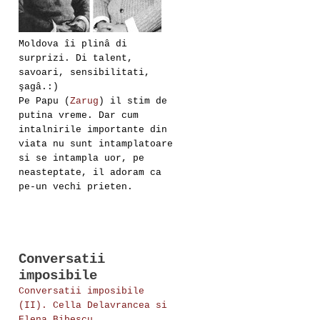
Moldova îi plinâ di
surprizi. Di talent,
savoari, sensibilitati,
şagâ.:)
Pe Papu (
Zarug
) il stim de
putina vreme. Dar cum
intalnirile importante din
viata nu sunt intamplatoare
si se intampla uor, pe
neasteptate, il adoram ca
pe-un vechi prieten.
Conversatii
imposibile
Conversatii imposibile
(II). Cella Delavrancea si
Elena Bibescu