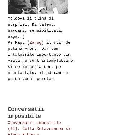
Moldova îi plinâ di
surprizi. Di talent,
savoari, sensibilitati,
şagâ.:)
Pe Papu (
Zarug
) il stim de
putina vreme. Dar cum
intalnirile importante din
viata nu sunt intamplatoare
si se intampla uor, pe
neasteptate, il adoram ca
pe-un vechi prieten.
Conversatii
imposibile
Conversatii imposibile
(II). Cella Delavrancea si
Elena Bibescu