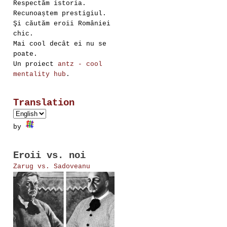
Respectăm istoria.
Recunoaștem prestigiul.
Şi căutăm eroii României
chic.
Mai cool decât ei nu se
poate.
Un proiect
antz - cool
mentality hub
.
Translation
by
Eroii vs. noi
Zarug vs. Sadoveanu