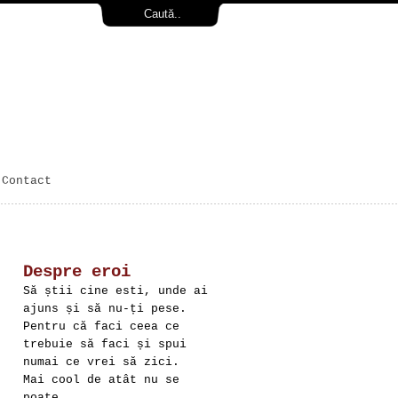
Contact
Despre eroi
Să știi cine esti, unde ai
ajuns și să nu-ți pese.
Pentru că faci ceea ce
trebuie să faci și spui
numai ce vrei să zici.
Mai cool de atât nu se
poate.