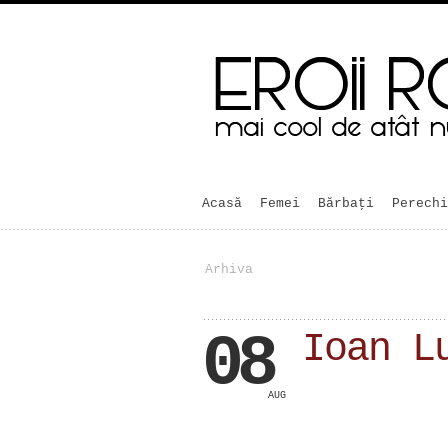
Acasă
Femei
Bărbaţi
Perechi
Arhiva
08
Ioan L
AUG