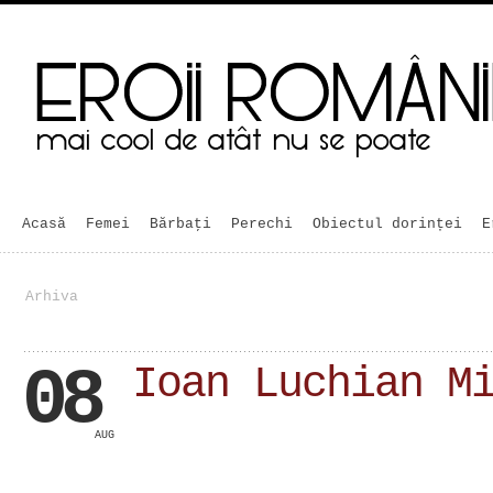
Acasă
Femei
Bărbaţi
Perechi
Obiectul dorinței
E
Arhiva
08
Ioan Luchian M
AUG