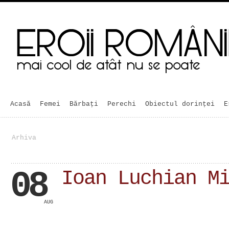
Acasă
Femei
Bărbaţi
Perechi
Obiectul dorinței
E
Arhiva
08
Ioan Luchian M
AUG