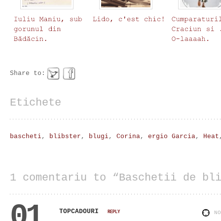
Share to:
Etichete
bascheti
,
blibster
,
blugi
,
Corina
,
ergio Garcia
,
Heat
1 comentariu to “Baschetii de bl
01
TOPCADOURI
REPLY
N