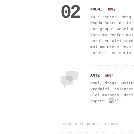
02
NOEMI
REPLY
Nu e secret. Merg 
Magda Soare de la 
dar grupul vesel d
Vara ma coafez mai
parul cu ulei maro
mai amintesc ceva 
parului, va scriu 
ANTZ
REPLY
Nomi, draga! Multu
vrednici, talenta
Ulei marocan, deci
superb!
Leave a response to noemi