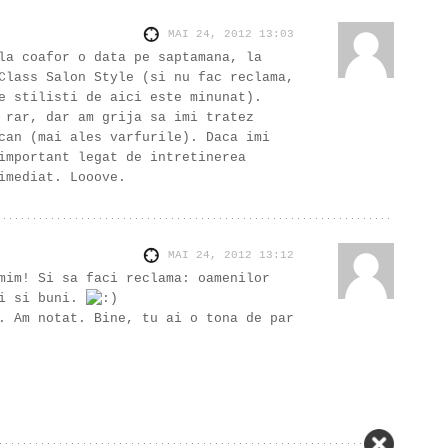
MAI 24, 2012
13:03
la coafor o data pe saptamana, la
Class Salon Style (si nu fac reclama,
e stilisti de aici este minunat).
 rar, dar am grija sa imi tratez
can (mai ales varfurile). Daca imi
important legat de intretinerea
imediat. Looove.
MAI 24, 2012
13:12
mim! Si sa faci reclama: oamenilor
ti si buni.
. Am notat. Bine, tu ai o tona de par