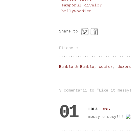
Share to:
Etichete
Bumble & Bumble
,
coafor
,
dezor
3 comentarii to “Like it messy
01
LOLA
REPLY
messy e sexy!!!