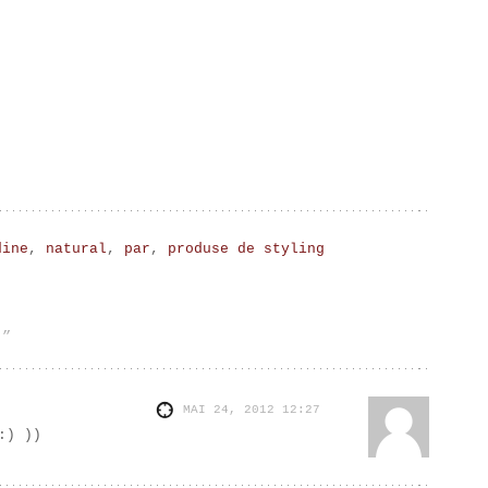
dine
,
natural
,
par
,
produse de styling
!”
MAI 24, 2012
12:27
))