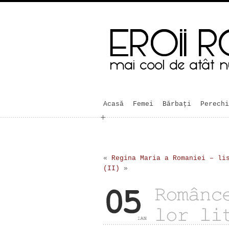
Acasă
Femei
Bărbaţi
Perechi
«
Regina Maria a Romaniei – li
(II)
»