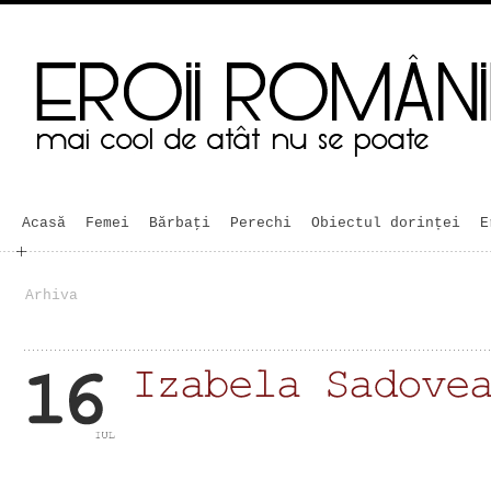
Acasă
Femei
Bărbaţi
Perechi
Obiectul dorinței
E
Arhiva