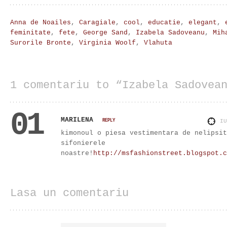
Anna de Noailes
,
Caragiale
,
cool
,
educatie
,
elegant
,
feminitate
,
fete
,
George Sand
,
Izabela Sadoveanu
,
Mih
Surorile Bronte
,
Virginia Woolf
,
Vlahuta
1 comentariu to “Izabela Sadovea
01
MARILENA
REPLY
I
kimonoul o piesa vestimentara de nelipsit
sifonierele
noastre!
http://msfashionstreet.blogspot.c
Lasa un comentariu