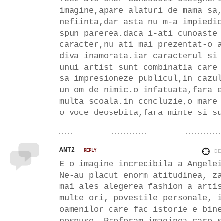
imagine,apare alaturi de mama sa
nefiinta,dar asta nu m-a impiedi
spun parerea.daca i-ati cunoaste
caracter,nu ati mai prezentat-o 
diva inamorata.iar caracterul si
unui artist sunt combinatia care
sa impresioneze publicul,in cazu
un om de nimic.o infatuata,fara 
multa scoala.in concluzie,o mare
o voce deosebita,fara minte si s
ANTZ
REPLY
D
E o imagine incredibila a Angele
Ne-au placut enorm atitudinea, z
mai ales alegerea fashion a arti
multe ori, povestile personale, 
oamenilor care fac istorie e bin
nespuse. Preferam imaginea care 