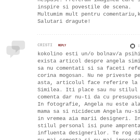
inspire si povestile de scena.
Multumim mult pentru comentariu,
Salutari dragute!
CRISTI
REPLY
kokolino esti un/o bolnav/a psih
exista articol despre angela sim
sa nu comentati si sa faceti ref
corina mogosan. Nu ne priveste p
asta, articolul face referire la
Similea. Iti place sau nu stilul
comenta dar nu-ti da cu presupus
In fotografie, Angela nu este al
mama sa si nicidecum Angela nu-s
in vremea aia marii designeri. I
stilul personal isi pune amprent
influenta designerilor. Te rog d
nu mai comenta si nu mai improsc