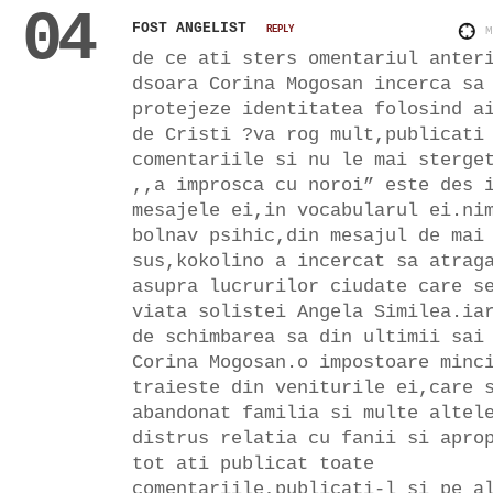
04
FOST ANGELIST
REPLY
de ce ati sters omentariul anter
dsoara Corina Mogosan incerca sa
protejeze identitatea folosind a
de Cristi ?va rog mult,publicati
comentariile si nu le mai sterge
,,a improsca cu noroi” este des 
mesajele ei,in vocabularul ei.ni
bolnav psihic,din mesajul de mai
sus,kokolino a incercat sa atrag
asupra lucrurilor ciudate care s
viata solistei Angela Similea.ia
de schimbarea sa din ultimii sai
Corina Mogosan.o impostoare minc
traieste din veniturile ei,care 
abandonat familia si multe altel
distrus relatia cu fanii si apro
tot ati publicat toate
comentariile,publicati-l si pe a