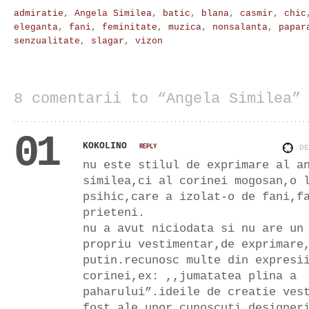
admiratie
,
Angela Similea
,
batic
,
blana
,
casmir
,
chic
eleganta
,
fani
,
feminitate
,
muzica
,
nonsalanta
,
papar
senzualitate
,
slagar
,
vizon
8 comentarii to “Angela Similea”
01
KOKOLINO
REPLY
D
nu este stilul de exprimare al a
similea,ci al corinei mogosan,o 
psihic,care a izolat-o de fani,f
prieteni.
nu a avut niciodata si nu are un
propriu vestimentar,de exprimare
putin.recunosc multe din expresi
corinei,ex: ,,jumatatea plina a
paharului”.ideile de creatie ves
fost ale unor cunoscuti designer