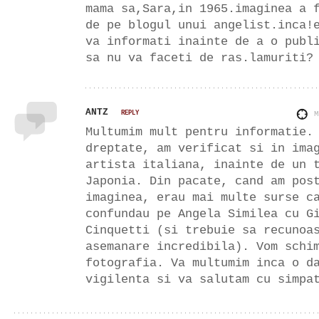
mama sa,Sara,in 1965.imaginea a 
de pe blogul unui angelist.inca!
va informati inainte de a o publ
sa nu va faceti de ras.lamuriti?
ANTZ
REPLY
Multumim mult pentru informatie.
dreptate, am verificat si in ima
artista italiana, inainte de un 
Japonia. Din pacate, cand am pos
imaginea, erau mai multe surse c
confundau pe Angela Similea cu G
Cinquetti (si trebuie sa recunoa
asemanare incredibila). Vom schi
fotografia. Va multumim inca o d
vigilenta si va salutam cu simpa