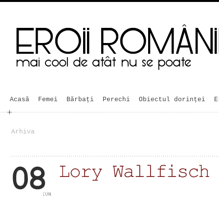
Acasă
Femei
Bărbaţi
Perechi
Obiectul dorinței
E
Arhiva