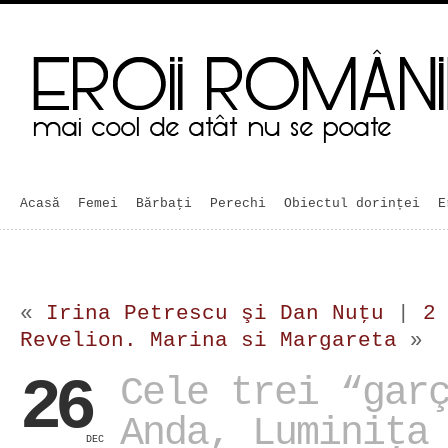
Acasă
Femei
Bărbaţi
Perechi
Obiectul dorinței
E
«
Irina Petrescu şi Dan Nuţu
|
2
Revelion. Marina si Margareta
»
26
Cele trei “gar
Anda, Luminiţa
DEC