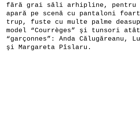
fără grai săli arhipline, pentru
apară pe scenă cu pantaloni foar
trup, fuste cu multe palme deasu
model “Courrèges” şi tunsori atâ
“garçonnes”: Anda Călugăreanu, L
şi Margareta Pîslaru.