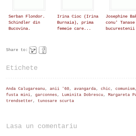
Serban Flondor.
Irina Cioc (Irina
Josephine Ba
Schindler din
Burnaia), prima
conu' Tanase
Bucovina.
femeie care...
bucurestenii
Share to:
Etichete
Anda Calugareanu
,
anii '60
,
avangarda
,
chic
,
comunism
fusta mini
,
garconnes
,
Luminita Dobrescu
,
Margareta P
trendsetter
,
tunosare scurta
Lasa un comentariu