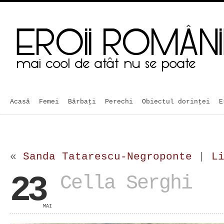
Acasă
Femei
Bărbaţi
Perechi
Obiectul dorinței
E
«
Sanda Tatarescu-Negroponte
|
L
23
Cella Serghi
MAI