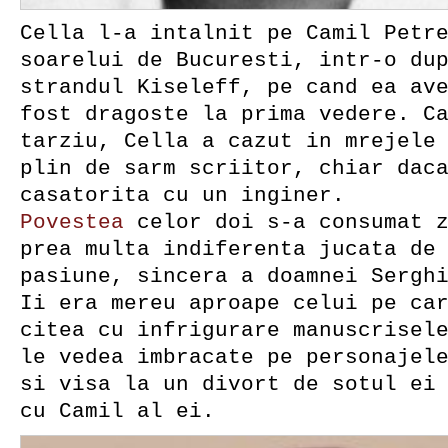
Cella l-a intalnit pe Camil Petr
soarelui de Bucuresti, intr-o du
strandul Kiseleff, pe cand ea av
fost dragoste la prima vedere. C
tarziu, Cella a cazut in mrejele
plin de sarm scriitor, chiar dac
casatorita cu un inginer.
Povestea
celor doi s-a consumat z
prea multa indiferenta jucata de
pasiune, sincera a doamnei Sergh
Ii era mereu aproape celui pe ca
citea cu infrigurare manuscrisel
le vedea imbracate pe personajel
si visa la un divort de sotul ei
cu Camil al ei.