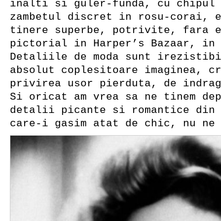
inalti si guler-funda, cu chipul
zambetul discret in rosu-corai, 
tinere superbe, potrivite, fara 
pictorial in Harper’s Bazaar, in
Detaliile de moda sunt irezistib
absolut coplesitoare imaginea, c
privirea usor pierduta, de indra
Si oricat am vrea sa ne tinem de
detalii picante si romantice din
care-i gasim atat de chic, nu ne