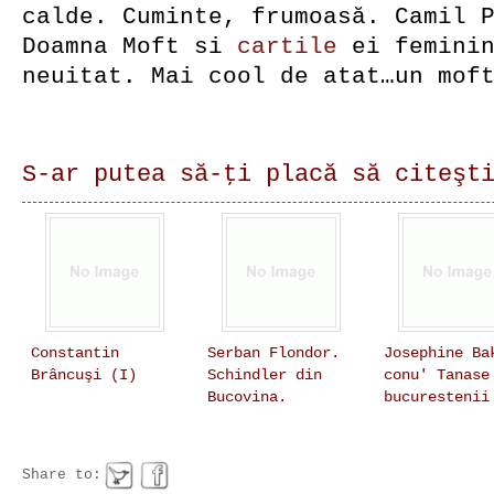
calde. Cuminte, frumoasă. Camil 
Doamna Moft si
cartile
ei feminin
neuitat. Mai cool de atat…un mof
S-ar putea să-ţi placă să citeşt
Constantin
Serban Flondor.
Josephine Ba
Brâncuşi (I)
Schindler din
conu' Tanase
Bucovina.
bucurestenii
Share to: