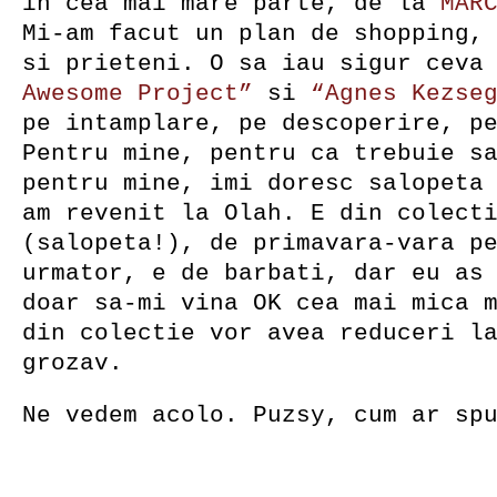
in cea mai mare parte, de la
MAR
Mi-am facut un plan de shopping,
si prieteni. O sa iau sigur ceva
Awesome Project”
si
“Agnes Kezse
pe intamplare, pe descoperire, p
Pentru mine, pentru ca trebuie s
pentru mine, imi doresc salopeta
am revenit la Olah. E din colect
(salopeta!), de primavara-vara p
urmator, e de barbati, dar eu as
doar sa-mi vina OK cea mai mica 
din colectie vor avea reduceri l
grozav.
Ne vedem acolo. Puzsy, cum ar sp