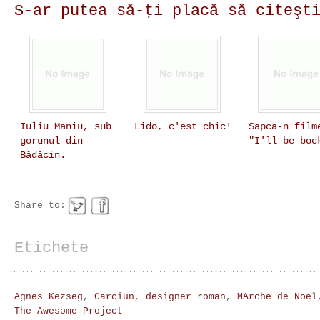
S-ar putea să-ţi placă să citeşt
Iuliu Maniu, sub
Lido, c'est chic!
Sapca-n film
gorunul din
"I'll be boc
Bădăcin.
Share to:
Etichete
Agnes Kezseg
,
Carciun
,
designer roman
,
MArche de Noel
The Awesome Project