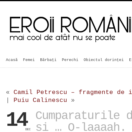
Acasă
Femei
Bărbaţi
Perechi
Obiectul dorinței
E
«
Camil Petrescu – fragmente de 
|
Puiu Calinescu
»
14
Cumparaturile 
si … O-laaaah.
DEC