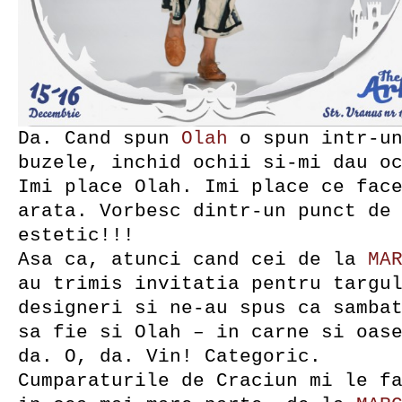
Da. Cand spun
Olah
o spun intr-un
buzele, inchid ochii si-mi dau o
Imi place Olah. Imi place ce fac
arata. Vorbesc dintr-un punct de
estetic!!!
Asa ca, atunci cand cei de la
MA
au trimis invitatia pentru targu
designeri si ne-au spus ca samba
sa fie si Olah – in carne si oas
da. O, da. Vin! Categoric.
Cumparaturile de Craciun mi le f