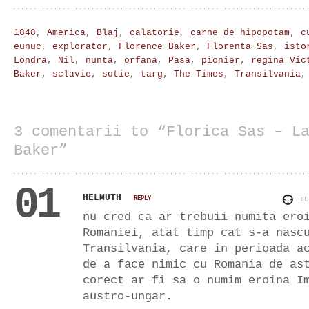
1848
,
America
,
Blaj
,
calatorie
,
carne de hipopotam
,
c
eunuc
,
explorator
,
Florence Baker
,
Florenta Sas
,
isto
Londra
,
Nil
,
nunta
,
orfana
,
Pasa
,
pionier
,
regina Vic
Baker
,
sclavie
,
sotie
,
targ
,
The Times
,
Transilvania
3 comentarii to “Florica Sas – L
Baker”
01
HELMUTH
REPLY
I
nu cred ca ar trebuii numita ero
Romaniei, atat timp cat s-a nasc
Transilvania, care in perioada a
de a face nimic cu Romania de as
corect ar fi sa o numim eroina I
austro-ungar.