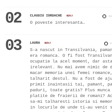
02
CLAUDIU IORDACHE
REPLY
I
O poveste interesanta…
03
LAURA
REPLY
S-a nascut in Transilvania, pama
era romanca. O fi fost Transilva
ocupatie la acel moment, dar ast
irelevant. Nu mai avem nimic de 
macar memoria unei femei romance
talharit destul. Nu a fost de aj
primit inaintasii tai, pamant, p
paduri, toate gratis? Plus munca
platite de fraierii de romani? A
sa-mi talharesti istoria si memo
in locurile de unde ti-au venit 