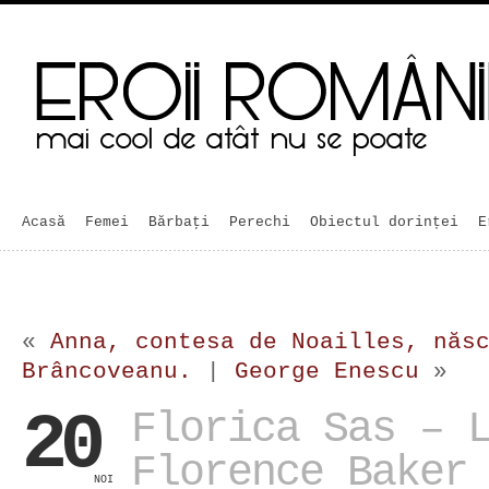
Acasă
Femei
Bărbaţi
Perechi
Obiectul dorinței
E
«
Anna, contesa de Noailles, năs
Brâncoveanu.
|
George Enescu
»
20
Florica Sas – 
Florence Baker
NOI