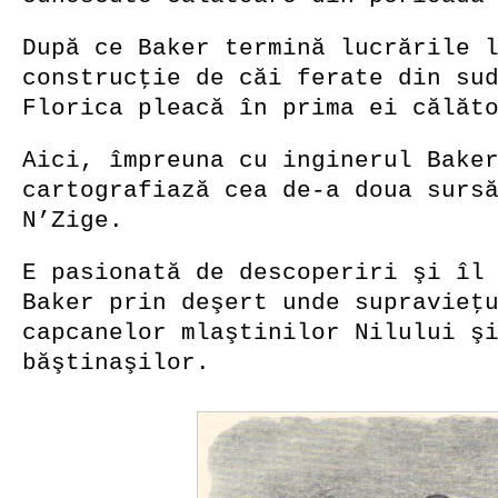
După ce Baker termină lucrările 
construcţie de căi ferate din su
Florica pleacă în prima ei călăt
Aici, împreuna cu inginerul Bake
cartografiază cea de-a doua surs
N’Zige.
E pasionată de descoperiri şi îl
Baker prin deşert unde supravieţ
capcanelor mlaştinilor Nilului ş
băştinaşilor.