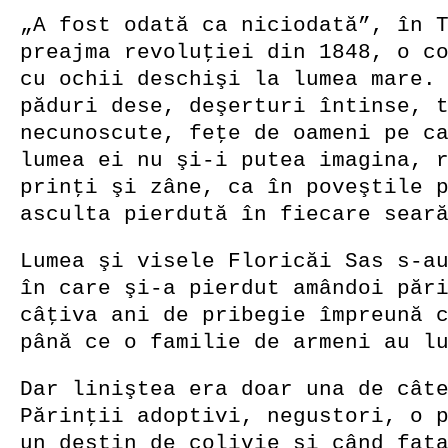
„A fost odată ca niciodată”, în 
preajma revoluţiei din 1848, o c
cu ochii deschişi la lumea mare.
păduri dese, deşerturi întinse, 
necunoscute, feţe de oameni pe c
lumea ei nu şi-i putea imagina, 
prinţi şi zâne, ca în poveştile 
asculta pierdută în fiecare sear
Lumea şi visele Floricăi Sas s-a
în care şi-a pierdut amândoi păr
câţiva ani de pribegie împreună 
până ce o familie de armeni au l
Dar liniştea era doar una de cât
Părinţii adoptivi, negustori, o 
un destin de colivie şi când fat