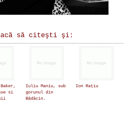
lacă să citeşti şi:
 Baker,
Iuliu Maniu, sub
Ion Rațiu
ase si
gorunul din
nii
Bădăcin.