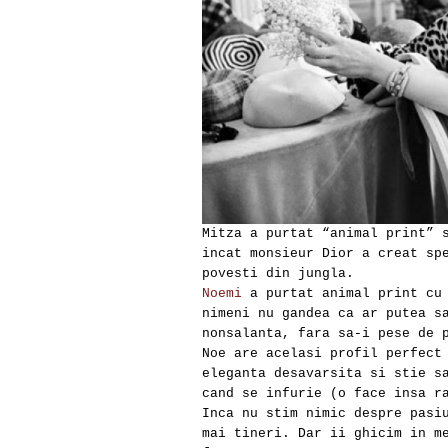
Mitza a purtat “animal print” 
incat monsieur Dior a creat sp
povesti din jungla.
Noemi
a purtat animal print cu 
nimeni nu gandea ca ar putea s
nonsalanta, fara sa-i pese de 
Noe are acelasi profil perfect
eleganta desavarsita si stie s
cand se infurie (o face insa r
Inca nu stim nimic despre pasi
mai tineri. Dar ii ghicim in m