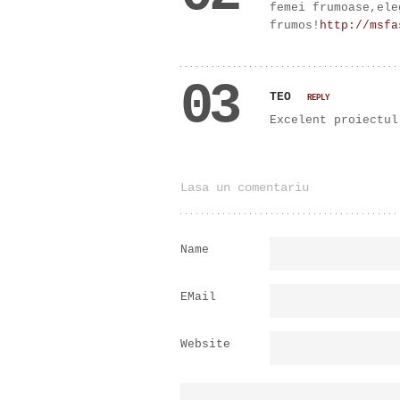
femei frumoase,ele
frumos!
http://msfa
03
TEO
REPLY
Excelent proiectul
Lasa un comentariu
Name
EMail
Website