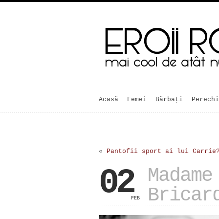
Acasă
Femei
Bărbaţi
Perechi
«
Pantofii sport ai lui Carrie
02
Madame
Bricar
FEB