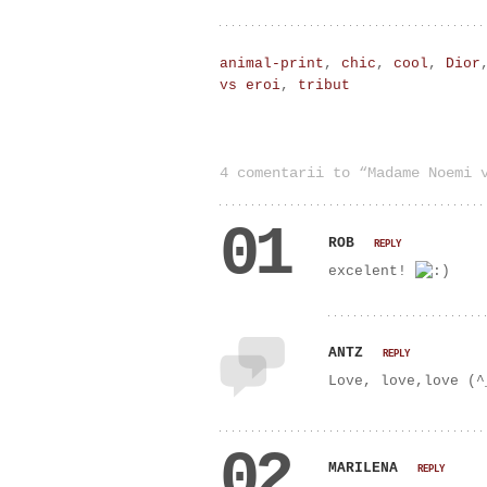
animal-print
,
chic
,
cool
,
Dior
vs eroi
,
tribut
4 comentarii to “Madame Noemi 
01
ROB
REPLY
excelent!
ANTZ
REPLY
Love, love,love (^
02
MARILENA
REPLY