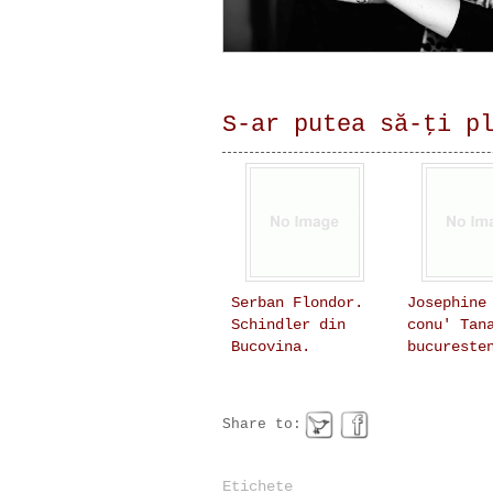
S-ar putea să-ţi p
Serban Flondor.
Josephine
Schindler din
conu' Tan
Bucovina.
bucureste
Share to:
Etichete