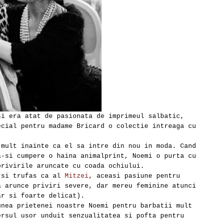
si era atat de pasionata de imprimeul salbatic,
ecial pentru madame Bricard o colectie intreaga cu
mult inainte ca el sa intre din nou in moda. Cand
a-si cumpere o haina animalprint, Noemi o purta cu
privirile aruncate cu coada ochiului.
 si trufas ca al
Mitzei
, aceasi pasiune pentru
a arunce priviri severe, dar mereu feminine atunci
ar si foarte delicat).
unea prietenei noastre Noemi pentru barbatii mult
ersul usor unduit senzualitatea si pofta pentru