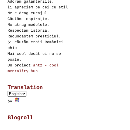
Adorăm galanteriile.
Îi apreciem pe cei cu stil.
Ne e drag curajul.
Căutăm inspirație.
Ne atrag modelele.
Respectăm istoria.
Recunoaștem prestigiul.
Şi căutăm eroii României
chic.
Mai cool decât ei nu se
poate.
Un proiect
antz - cool
mentality hub
.
Translation
by
Blogroll