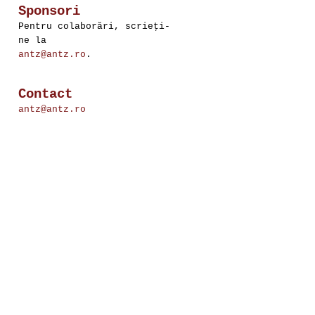
Sponsori
Pentru colaborări, scrieţi-
ne la
antz@antz.ro
.
Contact
antz@antz.ro