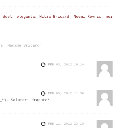
,
duel
,
eleganta
,
Mitza Bricard
,
Noemi Revnic
,
noi
vs. Madame Bricard”
FEB 03, 2012
10:14
FEB 03, 2012
11:38
_^). Salutari dragute!
FEB 11, 2012
23:15