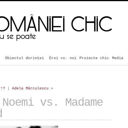
Obiectul dorinței
Eroi vs. noi
Proiecte chic
Media
?!?
|
Adela Mărculescu
»
 Noemi vs. Madame
d