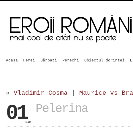
Acasă
Femei
Bărbaţi
Perechi
Obiectul dorinței
E
«
Vladimir Cosma
|
Maurice vs Br
01
Pelerina
MAR