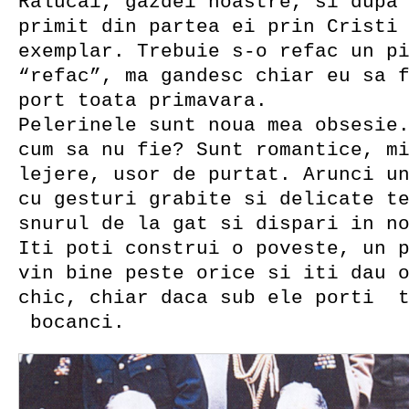
Ralucai, gazdei noastre, si dupa
primit din partea ei prin Cristi
exemplar. Trebuie s-o refac un p
“refac”, ma gandesc chiar eu sa 
port toata primavara.
Pelerinele sunt noua mea obsesie
cum sa nu fie? Sunt romantice, m
lejere, usor de purtat. Arunci u
cu gesturi grabite si delicate t
snurul de la gat si dispari in n
Iti poti construi o poveste, un 
vin bine peste orice si iti dau 
chic, chiar daca sub ele porti t
bocanci.