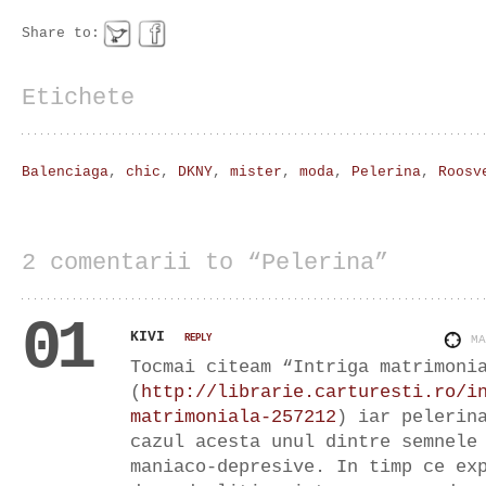
Share to:
Etichete
Balenciaga
,
chic
,
DKNY
,
mister
,
moda
,
Pelerina
,
Roosv
2 comentarii to “Pelerina”
01
KIVI
REPLY
M
Tocmai citeam “Intriga matrimoni
(
http://librarie.carturesti.ro/i
matrimoniala-257212
) iar pelerin
cazul acesta unul dintre semnele
maniaco-depresive. In timp ce ex