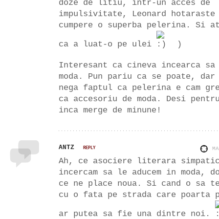
doze de litiu, intr-un acces de
impulsivitate, Leonard hotaraste
cumpere o superba pelerina. Si a
ca a luat-o pe ulei
)
Interesant ca cineva incearca sa
moda. Pun pariu ca se poate, dar
nega faptul ca pelerina e cam gr
ca accesoriu de moda. Desi pentr
inca merge de minune!
ANTZ
REPLY
M
Ah, ce asociere literara simpati
incercam sa le aducem in moda, d
ce ne place noua. Si cand o sa t
cu o fata pe strada care poarta 
ar putea sa fie una dintre noi.