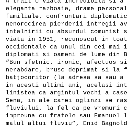
A trait o viata incredibila si a
eleganta razboaie, drame persona
familiale, confruntari diplomati
nenorocirea pierderii intregii a
intalnirii cu absurdul comunist 
viata in 1951, recunoscut in toa
occidentale ca unul din cei mai 
diplomati si oameni de lume din 
“Bun sfetnic, ironic, afectuos s
nerabdare, brusc deprimat si la 
batjocoritor (la adresa sa sau a
in acesti ultimi ani, acelasi in
linistea ca argintul vechi a cas
Sena, in ale carei oglinzi se ra
fluviului, la fel ca pe vremuri 
impreuna cu fratele sau Emanuel 
malul altui fluviu”, Enid Bagnol