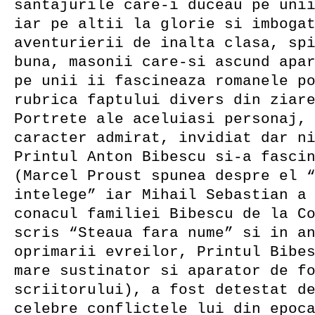
santajurile care-i duceau pe uni
iar pe altii la glorie si imboga
aventurierii de inalta clasa, sp
buna, masonii care-si ascund apa
pe unii ii fascineaza romanele p
rubrica faptului divers din ziar
Portrete ale aceluiasi personaj,
caracter admirat, invidiat dar n
Printul Anton Bibescu si-a fasci
(Marcel Proust spunea despre el 
intelege” iar Mihail Sebastian a
conacul familiei Bibescu de la C
scris “Steaua fara nume” si in a
oprimarii evreilor, Printul Bibe
mare sustinator si aparator de f
scriitorului), a fost detestat d
celebre conflictele lui din epoc