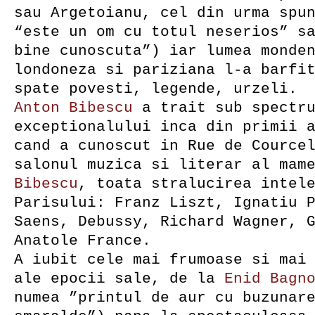
sau Argetoianu, cel din urma spu
“este un om cu totul neserios” s
bine cunoscuta”) iar lumea monde
londoneza si pariziana l-a barfi
spate povesti, legende, urzeli.
Anton Bibescu
a trait sub spectr
exceptionalului inca din primii 
cand a cunoscut in Rue de Cource
salonul muzica si literar al mam
Bibescu
, toata stralucirea intel
Parisului: Franz Liszt, Ignatiu 
Saens, Debussy, Richard Wagner, 
Anatole France.
A iubit cele mai frumoase si mai
ale epocii sale, de la
Enid Bagn
numea ”printul de aur cu buzunar