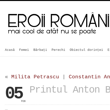
Acasă
Femei
Bărbaţi
Perechi
Obiectul dorinței
E
«
Milita Petrascu
|
Constantin A
05
Printul Anton 
FEB