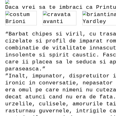
Daca vrei sa te imbraci ca Print
“Barbat chipes si viril, cu tras
cizelate si profil de imparat ro
combinatie de vitalitate innascu
insolente si spirit caustic. Fas
care ii placea sa le seduca si a
paraseasca.”
”Inalt, impunator, dispretuitor 
ironic in conversatie, nepasator
era omul pe care nimeni nu cutez
decat atunci cand nu era de fata
urzelile, culisele, amorurile ta
rasturnau guvernele, intrigile c