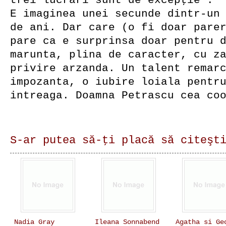
trei lucrări sunt de excepţie”.
E imaginea unei secunde dintr-un
de ani. Dar care (o fi doar pare
pare ca e surprinsa doar pentru 
marunta, plina de caracter, cu z
privire arzanda. Un talent remar
impozanta, o iubire loiala pentr
intreaga. Doamna Petrascu cea co
S-ar putea să-ţi placă să citeşt
Nadia Gray
Ileana Sonnabend
Agatha si Ge