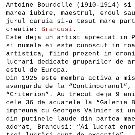
Antoine Bourdelle (1910-1914) si
marea iubire, maestrul, eroul sa
jurul caruia si-a tesut mare par
creatie:
Brancusi
.
Este deja un artist apreciat in 
si numele ei este cunoscut in to
artistica, fiind prezent in cron
lucrari dedicate gruparilor de a
estul de Europa.
Din 1925 este membra activa a mi
avangarda de la “Contimporanul”,
“Criterion”. Au trecut deja 9 an
cele 36 de acuarele la “Galeria 
impreuna cu Georges Valmier si u
din putinele laude din partea ma
adorat, Brancusi: “Ai lucrat eno