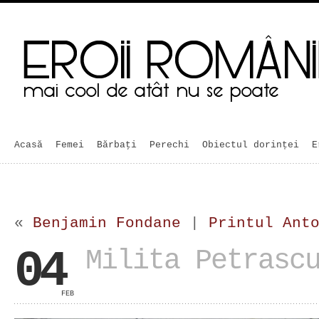
Acasă
Femei
Bărbaţi
Perechi
Obiectul dorinței
E
«
Benjamin Fondane
|
Printul Ant
04
Milita Petrasc
FEB