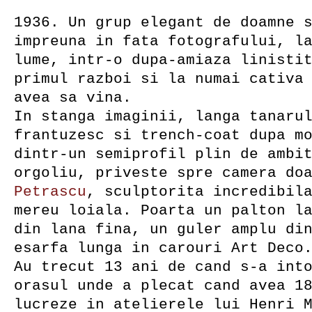
1936. Un grup elegant de doamne 
impreuna in fata fotografului, l
lume, intr-o dupa-amiaza linisti
primul razboi si la numai cativa
avea sa vina.
In stanga imaginii, langa tanaru
frantuzesc si trench-coat dupa m
dintr-un semiprofil plin de ambi
orgoliu, priveste spre camera do
Petrascu
, sculptorita incredibil
mereu loiala. Poarta un palton l
din lana fina, un guler amplu di
esarfa lunga in carouri Art Deco
Au trecut 13 ani de cand s-a int
orasul unde a plecat cand avea 1
lucreze in atelierele lui Henri 