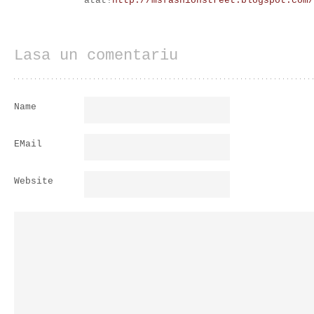
atat!
http://msfashionstreet.blogspot.com/
Lasa un comentariu
Name
EMail
Website