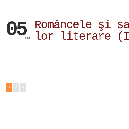
05
Româncele şi s
lor literare (
IAN
1
2
»