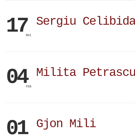
17
Sergiu Celibid
MAI
04
Milita Petrasc
FEB
01
Gjon Mili