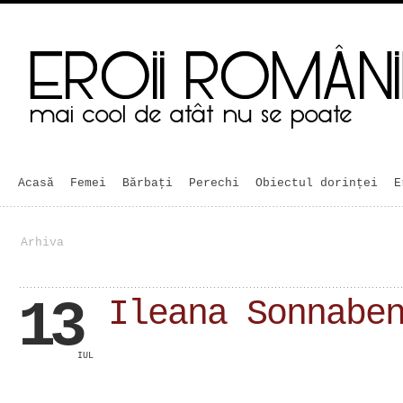
Acasă
Femei
Bărbaţi
Perechi
Obiectul dorinței
E
Arhiva
13
Ileana Sonnabe
IUL