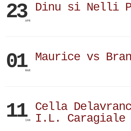
23
Dinu si Nelli 
APR
01
Maurice vs Bra
MAR
11
Cella Delavran
I.L. Caragiale
IAN