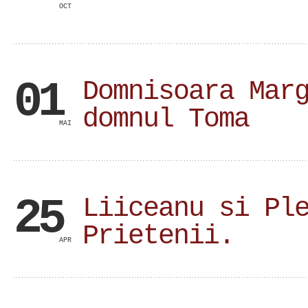
OCT
01
Domnisoara Mar
domnul Toma
MAI
25
Liiceanu si Pl
Prietenii.
APR