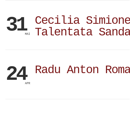
31
Cecilia Simion
Talentata Sand
MAI
24
Radu Anton Rom
APR