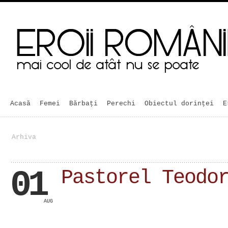
Acasă
Femei
Bărbaţi
Perechi
Obiectul dorinței
E
Arhiva
01
Pastorel Teodo
AUG