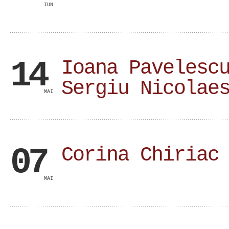
IUN
14
Ioana Pavelesc
Sergiu Nicolae
MAI
07
Corina Chiriac
MAI