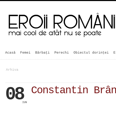
Acasă
Femei
Bărbaţi
Perechi
Obiectul dorinței
E
Arhiva
08
Constantin Brâ
IUN