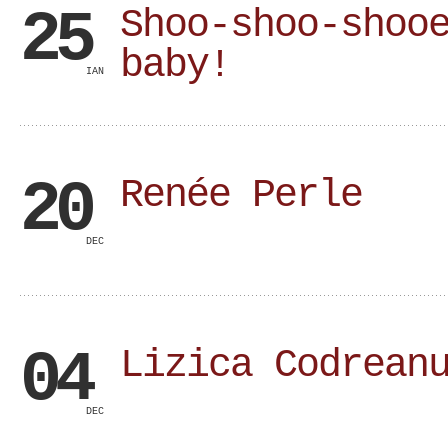
25
Shoo-shoo-shoo
baby!
IAN
20
Renée Perle
DEC
04
Lizica Codrean
DEC