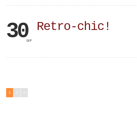
30
Retro-chic!
SEP
1
2
»