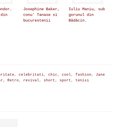
ondor.
Josephine Baker,
Iuliu Maniu, sub
 din
conu' Tanase si
gorunul din
bucurestenii
Bădăcin.
britate
,
celebritati
,
chic
,
cool
,
fashion
,
Jane
ar
,
Retro
,
revival
,
short
,
sport
,
tenisi