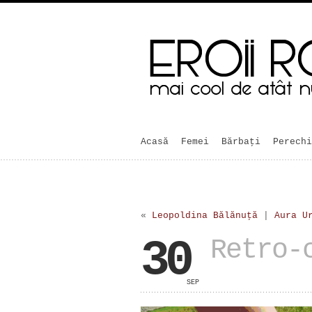
Acasă
Femei
Bărbaţi
Perechi
«
Leopoldina Bălănuţă
|
Aura U
30
Retro-
SEP