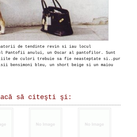
natorii de tendinte revin si iau locul
ul Pantofii anului, un Oscar al pantofilor. Sunt
tiile de culori trebuie sa fie neasteptate si..pur
isii bensimoni bleu, un short beige si un maiou
lacă să citeşti şi: