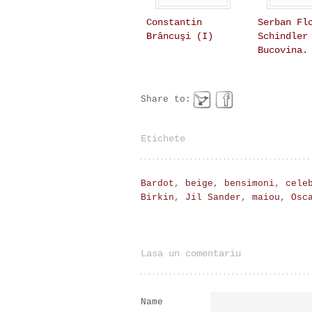
Constantin
Serban Fl
Brâncuşi (I)
Schindler
Bucovina.
Share to:
Etichete
Bardot
,
beige
,
bensimoni
,
cele
Birkin
,
Jil Sander
,
maiou
,
Osc
Lasa un comentariu
Name