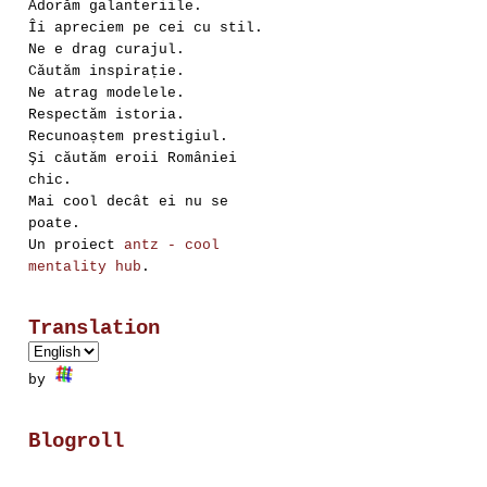
Adorăm galanteriile.
Îi apreciem pe cei cu stil.
Ne e drag curajul.
Căutăm inspirație.
Ne atrag modelele.
Respectăm istoria.
Recunoaștem prestigiul.
Şi căutăm eroii României
chic.
Mai cool decât ei nu se
poate.
Un proiect
antz - cool
mentality hub
.
Translation
by
Blogroll