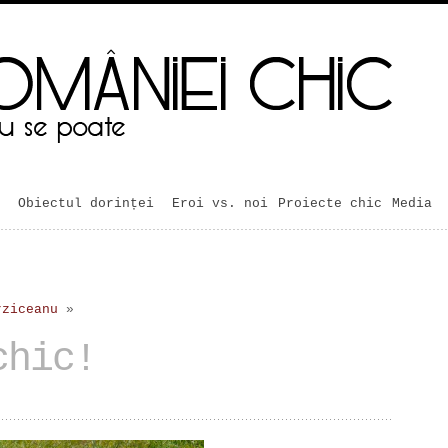
Obiectul dorinței
Eroi vs. noi
Proiecte chic
Media
rziceanu
»
chic!