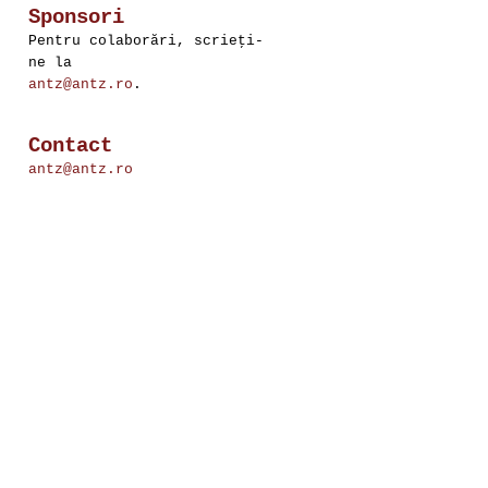
Sponsori
Pentru colaborări, scrieţi-
ne la
antz@antz.ro
.
Contact
antz@antz.ro