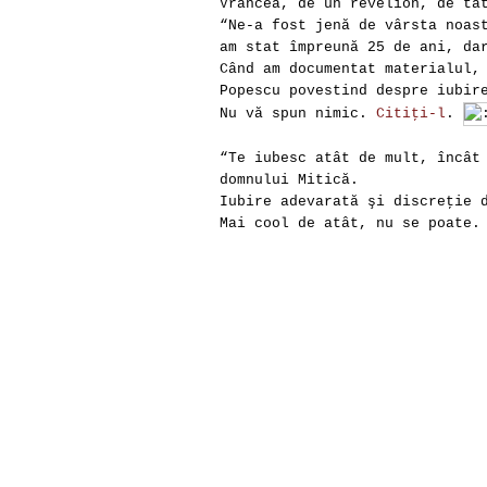
Vrancea, de un revelion, de ta
“Ne-a fost jenă de vârsta noas
am stat împreună 25 de ani, da
Când am documentat materialul,
Popescu povestind despre iubir
Nu vă spun nimic.
Citiţi-l
.
“Te iubesc atât de mult, încât
domnului Mitică.
Iubire adevarată şi discreţie 
Mai cool de atât, nu se poate.