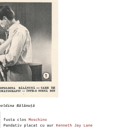
poldina Bălănuţă
fusta clos
Moschino
Pandativ placat cu aur
Kenneth Jay Lane