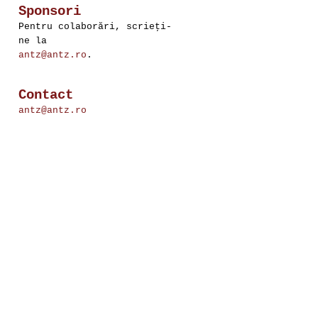
Sponsori
Pentru colaborări, scrieţi-
ne la
antz@antz.ro
.
Contact
antz@antz.ro