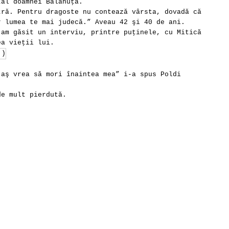
tăl doamnei Bălănuţă.
tră. Pentru dragoste nu contează vârsta, dovadă că
r lumea te mai judecă.” Aveau 42 şi 40 de ani.
 am găsit un interviu, printre puţinele, cu Mitică
ea vieţii lui.
 aş vrea să mori înaintea mea” i-a spus Poldi
de mult pierdută.