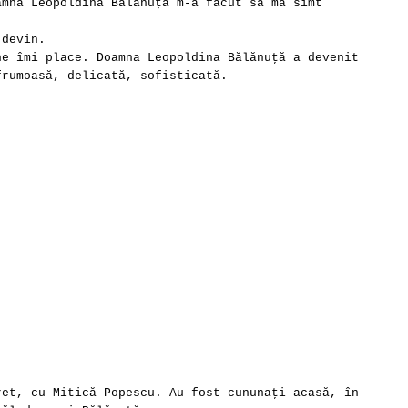
amna Leopoldina Bălănuţă m-a făcut să mă simt
 devin.
ne îmi place. Doamna Leopoldina Bălănuţă a devenit
frumoasă, delicată, sofisticată.
ret, cu Mitică Popescu. Au fost cununaţi acasă, în