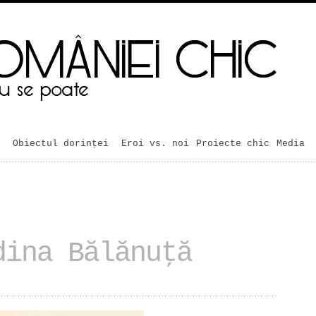
Obiectul dorinței
Eroi vs. noi
Proiecte chic
Media
dina Bălănuţă