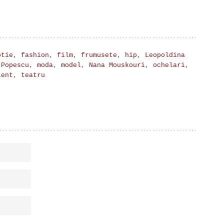
otie
,
fashion
,
film
,
frumusete
,
hip
,
Leopoldina
 Popescu
,
moda
,
model
,
Nana Mouskouri
,
ochelari
,
lent
,
teatru