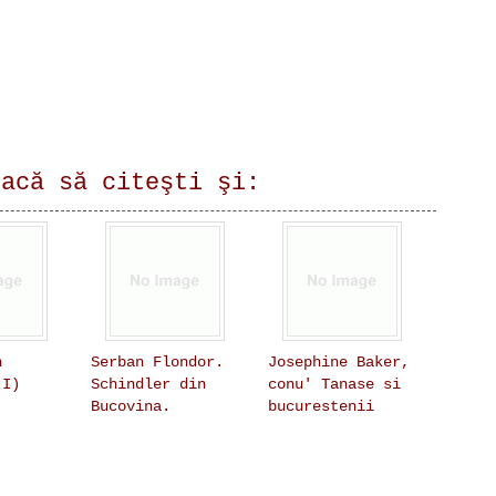
lacă să citeşti şi:
n
Serban Flondor.
Josephine Baker,
(I)
Schindler din
conu' Tanase si
Bucovina.
bucurestenii