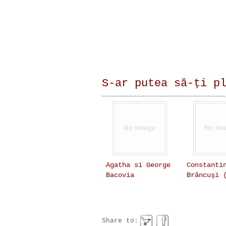
S-ar putea să-ţi p
Agatha si George
Constanti
Bacovia
Brâncuşi 
Share to: