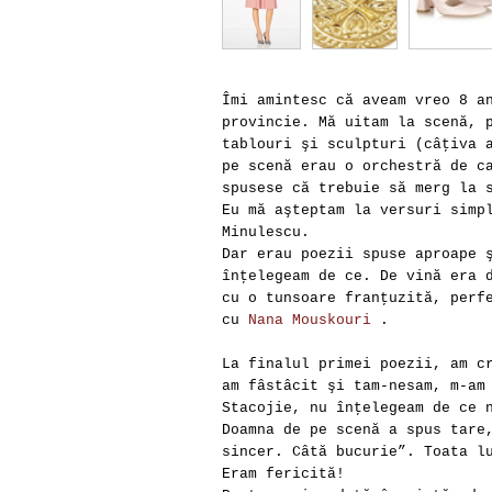
Îmi amintesc că aveam vreo 8 a
provincie. Mă uitam la scenă, 
tablouri şi sculpturi (câţiva 
pe scenă erau o orchestră de c
spusese că trebuie să merg la 
Eu mă aşteptam la versuri simp
Minulescu.
Dar erau poezii spuse aproape 
înţelegeam de ce. De vină era 
cu o tunsoare franţuzită, perf
cu
Nana Mouskouri
.
La finalul primei poezii, am c
am fâstâcit şi tam-nesam, m-am
Stacojie, nu înţelegeam de ce 
Doamna de pe scenă a spus tare
sincer. Câtă bucurie”. Toata l
Eram fericită!