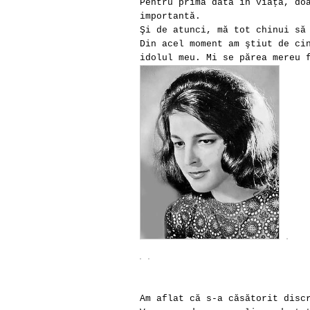
Pentru prima dată în viaţă, do
importantă.
Şi de atunci, mă tot chinui să
Din acel moment am ştiut de ci
idolul meu. Mi se părea mereu 
Am aflat că s-a căsătorit disc