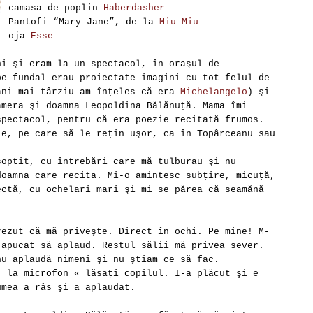
camasa de poplin
Haberdasher
Pantofi “Mary Jane”, de la
Miu Miu
oja
Esse
ni şi eram la un spectacol, în oraşul de
pe fundal erau proiectate imagini cu tot felul de
ani mai târziu am înţeles că era
Michelangelo
) şi
amera şi doamna Leopoldina Bălănuţă. Mama îmi
spectacol, pentru că era poezie recitată frumos.
le, pe care să le reţin uşor, ca în Topârceanu sau
şoptit, cu întrebări care mă tulburau şi nu
doamna care recita. Mi-o amintesc subţire, micuţă,
ectă, cu ochelari mari şi mi se părea că seamănă
rezut că mă priveşte. Direct în ochi. Pe mine! M-
 apucat să aplaud. Restul sălii mă privea sever.
nu aplaudă nimeni şi nu ştiam ce să fac.
, la microfon « lăsaţi copilul. I-a plăcut şi e
umea a râs şi a aplaudat.