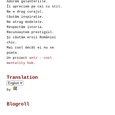
Adorăm galanteriile.
Îi apreciem pe cei cu stil.
Ne e drag curajul.
Căutăm inspirație.
Ne atrag modelele.
Respectăm istoria.
Recunoaștem prestigiul.
Şi căutăm eroii României
chic.
Mai cool decât ei nu se
poate.
Un proiect
antz - cool
mentality hub
.
Translation
by
Blogroll