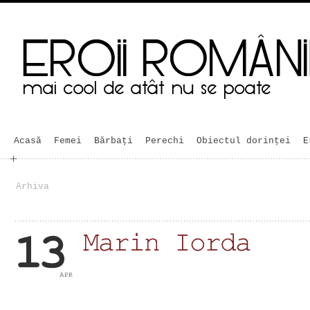
Acasă
Femei
Bărbaţi
Perechi
Obiectul dorinței
E
Arhiva