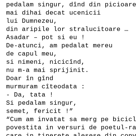
pedalam singur, dînd din picioar
mai dihai decat ucenicii
lui Dumnezeu,
din aripile lor stralucitoare …
Asadar – pot si eu !
De-atunci, am pedalat mereu
de capul meu,
si nimeni, nicicînd,
nu m-a mai sprijinit.
Doar în gînd
murmuram cîteodata :
- Da, tata !
Si pedalam singur,
semet, fericit !”
“Cum am invatat sa merg pe bicic
povestita in versuri de poetul-r
care in tinerete alesese din con