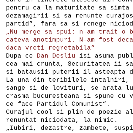
pentru ca la maturitate sa simta
dezamagirii si sa renunte curajo
partid”, fara sa-si renege nicio
„Nu merge sa spui: n-am trait o 
cateva anotimpuri. N-am fost dec
daca vreti regretabila“
Dupa ce
Dan Desliu
isi asuma publ
cea mai crunta, Securitatea ii s
si batausii puterii il asteapta 
La una din teribilele intalniri,
sange si de lovituri, se arata l
crasma bucuresteana si spune cu 
ce face Partidul Comunist“.
Curajul cool si plin de poezie a
renuntat niciodata, la nimic.
„Iubiri, dezastre, zambete, susp