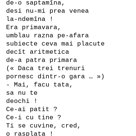
de-o saptamîna,
desi nu-mi prea venea
la-ndemîna !
Era primavara,
umblau razna pe-afara
subiecte ceva mai placute
decît aritmetica
de-a patra primara
(« Daca trei trenuri
pornesc dintr-o gara … »)
- Mai, facu tata,
sa nu te
deochi !
Ce-ai patit ?
Ce-i cu tine ?
Ti se cuvine, cred,
o rasplata !