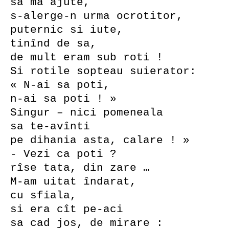
sa ma ajute,
s-alerge-n urma ocrotitor,
puternic si iute,
tinînd de sa,
de mult eram sub roti !
Si rotile sopteau suierator:
« N-ai sa poti,
n-ai sa poti ! »
Singur – nici pomeneala
sa te-avînti
pe dihania asta, calare ! »
- Vezi ca poti ?
rîse tata, din zare …
M-am uitat îndarat,
cu sfiala,
si era cît pe-aci
sa cad jos, de mirare :