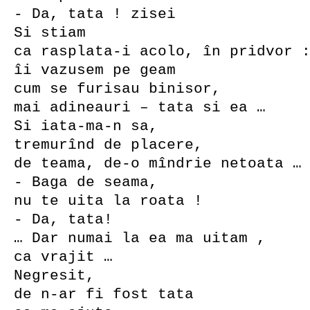
- Da, tata ! zisei
Si stiam
ca rasplata-i acolo, în pridvor 
îi vazusem pe geam
cum se furisau binisor,
mai adineauri – tata si ea …
Si iata-ma-n sa,
tremurînd de placere,
de teama, de-o mîndrie netoata …
- Baga de seama,
nu te uita la roata !
- Da, tata!
… Dar numai la ea ma uitam ,
ca vrajit …
Negresit,
de n-ar fi fost tata