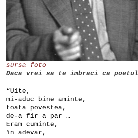
sursa foto
Daca vrei sa te imbraci ca poetu
“Uite,
mi-aduc bine aminte,
toata povestea,
de-a fir a par …
Eram cuminte,
în adevar,