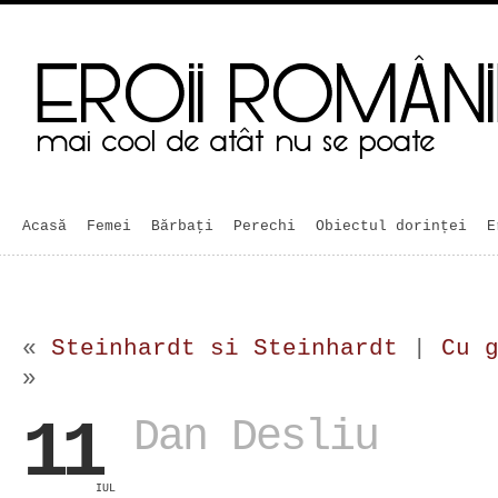
Acasă
Femei
Bărbaţi
Perechi
Obiectul dorinței
E
«
Steinhardt si Steinhardt
|
Cu 
»
11
Dan Desliu
IUL