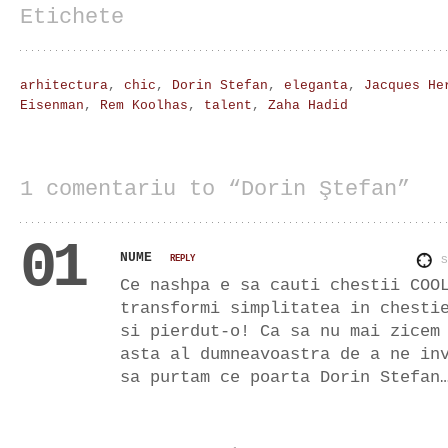
Etichete
arhitectura
,
chic
,
Dorin Stefan
,
eleganta
,
Jacques He
Eisenman
,
Rem Koolhas
,
talent
,
Zaha Hadid
1 comentariu to “Dorin Ştefan”
01
NUME
REPLY
Ce nashpa e sa cauti chestii COO
transformi simplitatea in chesti
si pierdut-o! Ca sa nu mai zicem
asta al dumneavoastra de a ne in
sa purtam ce poarta Dorin Stefan