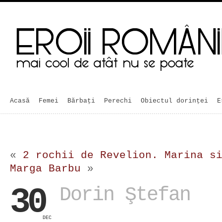
Acasă
Femei
Bărbaţi
Perechi
Obiectul dorinței
E
«
2 rochii de Revelion. Marina s
Marga Barbu
»
30
Dorin Ştefan
DEC