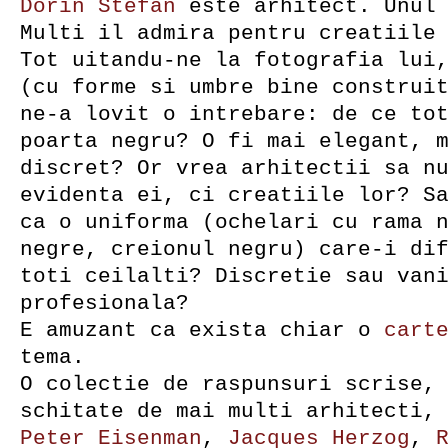
Dorin Stefan
este arhitect. Unul 
Multi il admira pentru creatiile
Tot uitandu-ne la fotografia lui
(cu forme si umbre bine construi
ne-a lovit o intrebare: de ce to
poarta negru? O fi mai elegant, 
discret? Or vrea arhitectii sa n
evidenta ei, ci creatiile lor? S
ca o uniforma (ochelari cu rama 
negre, creionul negru) care-i di
toti ceilalti? Discretie sau van
profesionala?
E amuzant ca exista chiar o
cart
tema.
O colectie de raspunsuri scrise,
schitate de mai multi arhitecti,
Peter Eisenman
,
Jacques Herzog
,