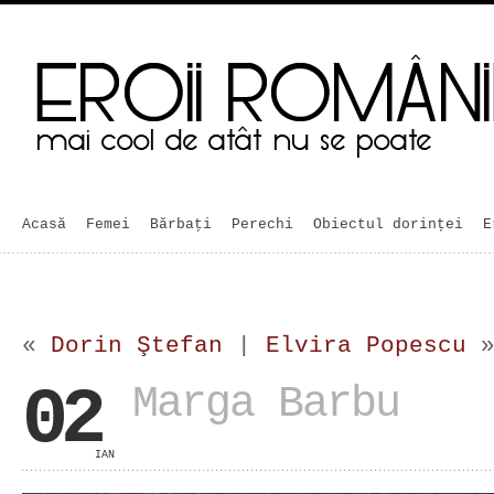
Acasă
Femei
Bărbaţi
Perechi
Obiectul dorinței
E
«
Dorin Ştefan
|
Elvira Popescu
02
Marga Barbu
IAN