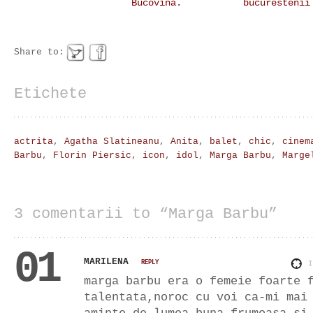
Bucovina.
bucurestenii
Share to:
Etichete
actrita
,
Agatha Slatineanu
,
Anita
,
balet
,
chic
,
cinem
Barbu
,
Florin Piersic
,
icon
,
idol
,
Marga Barbu
,
Marge
3 comentarii to “Marga Barbu”
01
MARILENA
REPLY
marga barbu era o femeie foarte 
talentata,noroc cu voi ca-mi mai