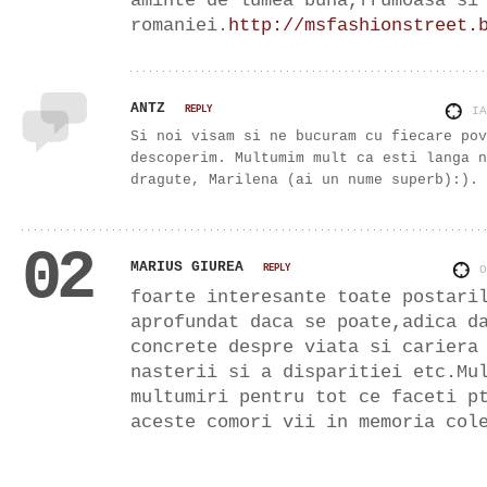
aminte de lumea buna,frumoasa si
romaniei.
http://msfashionstreet.
ANTZ
REPLY
I
Si noi visam si ne bucuram cu fiecare pov
descoperim. Multumim mult ca esti langa n
dragute, Marilena (ai un nume superb):).
02
MARIUS GIUREA
REPLY
foarte interesante toate postari
aprofundat daca se poate,adica d
concrete despre viata si cariera
nasterii si a disparitiei etc.Mu
multumiri pentru tot ce faceti p
aceste comori vii in memoria col