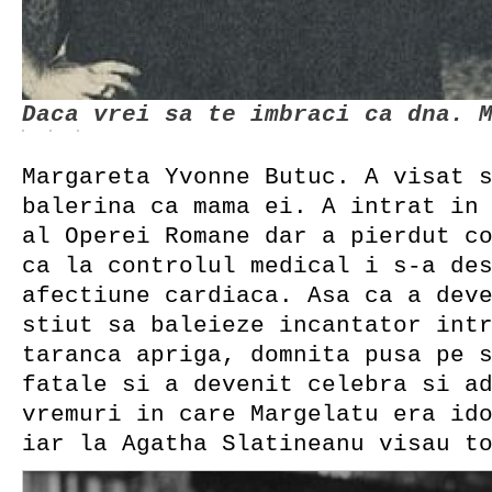
Daca vrei sa te imbraci ca dna. 
Margareta Yvonne Butuc. A visat 
balerina ca mama ei. A intrat in
al Operei Romane dar a pierdut c
ca la controlul medical i s-a de
afectiune cardiaca. Asa ca a dev
stiut sa baleieze incantator int
taranca apriga, domnita pusa pe 
fatale si a devenit celebra si a
vremuri in care Margelatu era id
iar la Agatha Slatineanu visau t