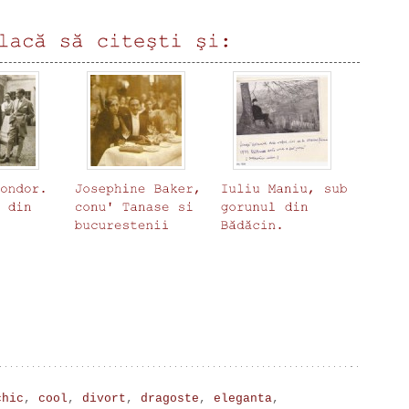
chic
,
cool
,
divort
,
dragoste
,
eleganta
,