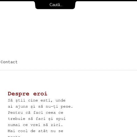
Contact